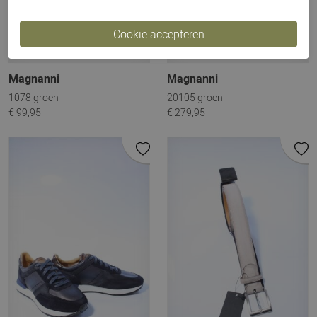
Magnanni
Magnanni
1078 groen
20105 groen
€ 99,95
€ 279,95