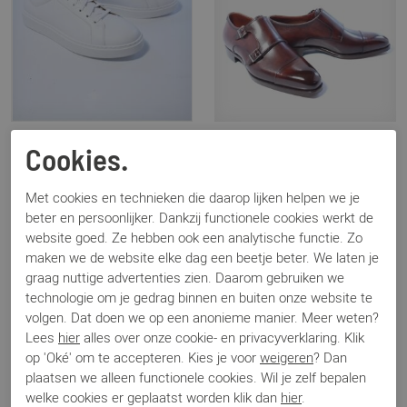
Magnanni
Magnanni
Cookies.
24720 wit
20425 bruin
€ 329,95
€ 469,95
Met cookies en technieken die daarop lijken helpen we je
beter en persoonlijker. Dankzij functionele cookies werkt de
website goed. Ze hebben ook een analytische functie. Zo
maken we de website elke dag een beetje beter. We laten je
graag nuttige advertenties zien. Daarom gebruiken we
technologie om je gedrag binnen en buiten onze website te
volgen. Dat doen we op een anonieme manier. Meer weten?
Lees
hier
alles over onze cookie- en privacyverklaring. Klik
op 'Oké' om te accepteren. Kies je voor
weigeren
? Dan
plaatsen we alleen functionele cookies. Wil je zelf bepalen
welke cookies er geplaatst worden klik dan
hier
.