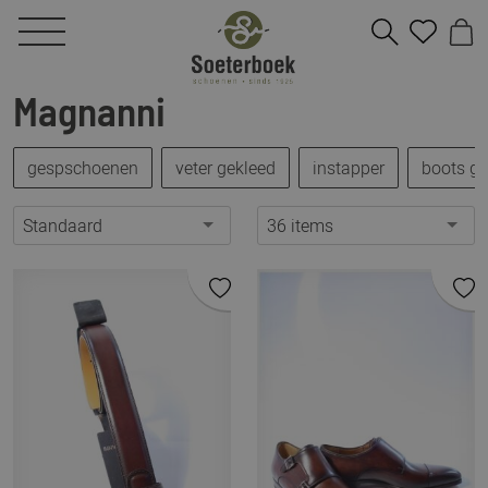
Magnanni
gespschoenen
veter gekleed
instapper
boots ge
Standaard
36 items