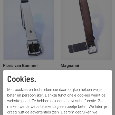
Floris van Bommel
Magnanni
CFM-10044 wit
1078 bruin
Cookies.
€ 89,95
€ 99,95
Met cookies en technieken die daarop lijken helpen we je
beter en persoonlijker. Dankzij functionele cookies werkt de
website goed. Ze hebben ook een analytische functie. Zo
maken we de website elke dag een beetje beter. We laten je
graag nuttige advertenties zien. Daarom gebruiken we