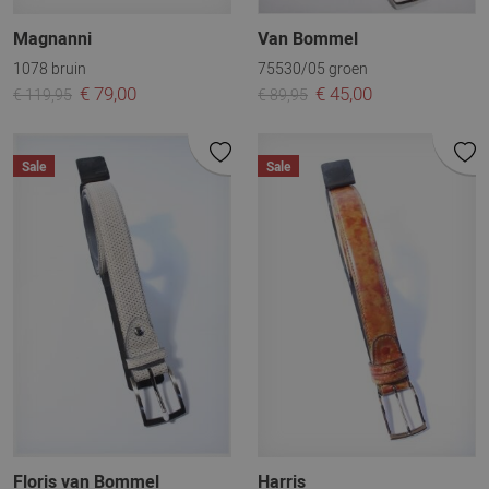
Magnanni
Van Bommel
1078 bruin
75530/05 groen
€ 79,00
€ 45,00
€ 119,95
€ 89,95
Sale
Sale
Floris van Bommel
Harris