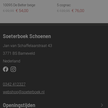
10095 De Belter beige
5 cognac
€ 54,00
€ 76,00
€ 99,99
€ 139,95
Soeterboek Schoenen
Jan van Schaffelaarstraat 43
3771 BS Barneveld
Nederland
0342 412327
webshop@soeterboek.nl
Openingstijden