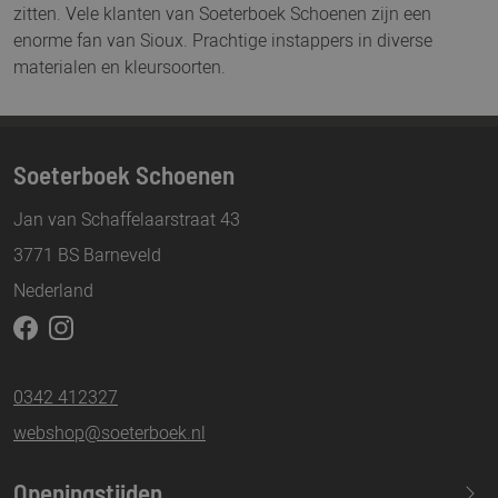
zitten. Vele klanten van Soeterboek Schoenen zijn een
enorme fan van Sioux. Prachtige instappers in diverse
materialen en kleursoorten.
Soeterboek Schoenen
Jan van Schaffelaarstraat 43
3771 BS Barneveld
Nederland
0342 412327
webshop@soeterboek.nl
Openingstijden