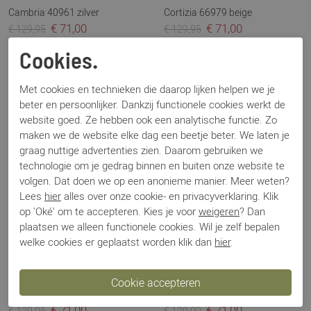
Cambria 40961 zilver
Cortizia 66979 beige
€ 71,00
€ 71,00
€ 129,95
€ 129,95
Cookies.
Sale
Sale
Met cookies en technieken die daarop lijken helpen we je
beter en persoonlijker. Dankzij functionele cookies werkt de
website goed. Ze hebben ook een analytische functie. Zo
maken we de website elke dag een beetje beter. We laten je
graag nuttige advertenties zien. Daarom gebruiken we
technologie om je gedrag binnen en buiten onze website te
volgen. Dat doen we op een anonieme manier. Meer weten?
Lees
hier
alles over onze cookie- en privacyverklaring. Klik
op 'Oké' om te accepteren. Kies je voor
weigeren
? Dan
plaatsen we alleen functionele cookies. Wil je zelf bepalen
welke cookies er geplaatst worden klik dan
hier
.
Sioux
Sioux
Cortizia blauw
40087 zilver
€ 71,00
€ 71,00
€ 129,95
€ 129,99