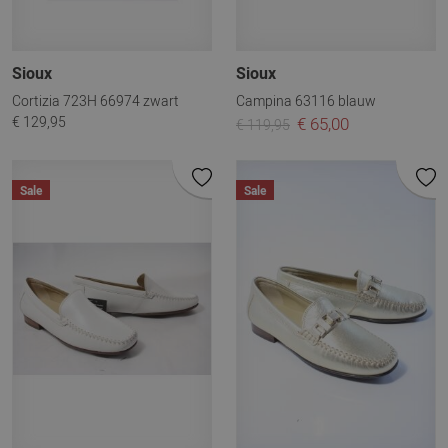
Sioux
Sioux
Cortizia 723H 66974 zwart
Campina 63116 blauw
€ 129,95
€ 65,00
€ 119,95
Sale
Sale