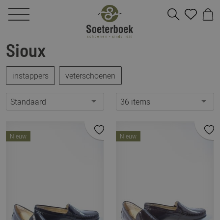
Sioux
instappers
veterschoenen
Standaard
36 items
Nieuw
Nieuw