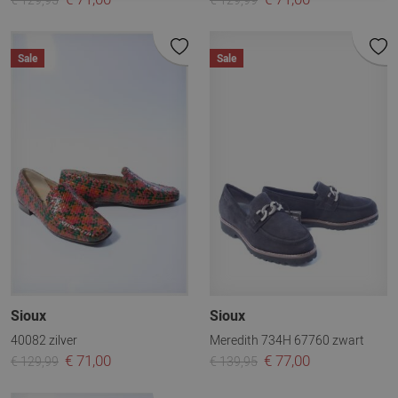
Sale
Sale
Sioux
Sioux
40082 zilver
Meredith 734H 67760 zwart
€ 71,00
€ 77,00
€ 129,99
€ 139,95