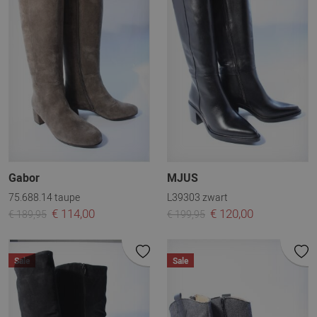
Gabor
MJUS
75.688.14 taupe
L39303 zwart
€ 114,00
€ 120,00
€ 189,95
€ 199,95
Sale
Sale