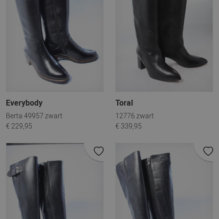
Everybody
Toral
Berta 49957 zwart
12776 zwart
€ 229,95
€ 339,95