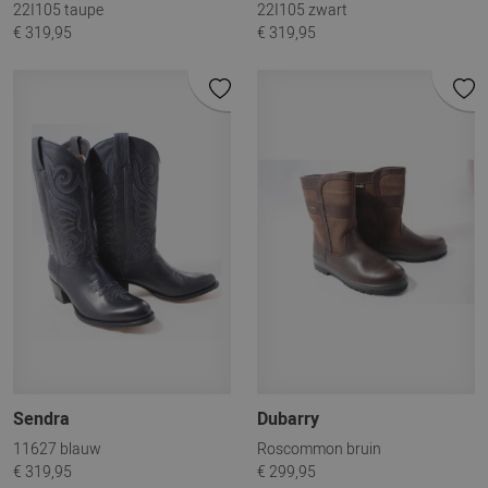
22I105 taupe
22I105 zwart
€ 319,95
€ 319,95
Sendra
Dubarry
11627 blauw
Roscommon bruin
€ 319,95
€ 299,95