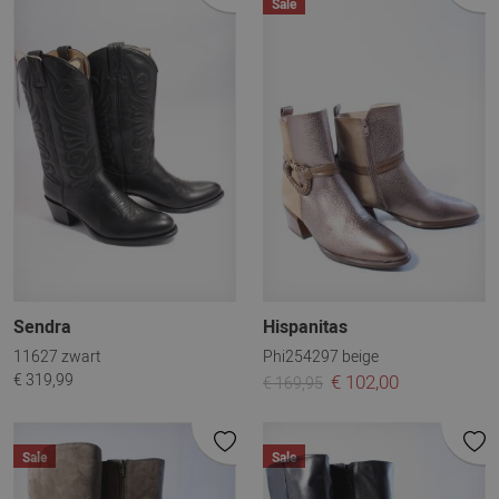
Sale
Sendra
Hispanitas
11627 zwart
Phi254297 beige
€ 319,99
€ 102,00
€ 169,95
Sale
Sale