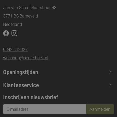
Jan van Schaffelaarstraat 43
3771 BS Barneveld
Nederland
0342 412327
webshop@soeterboek.nl
Openingstijden
Maandag
13.30-17.30
Klantenservice
Dinsdag
09.30-17.30
Inschrijven nieuwsbrief
Woensdag
09.30-17.30
Donderdag
09.30-17.30
Aanmelden
Vrijdag
09.30-21.00