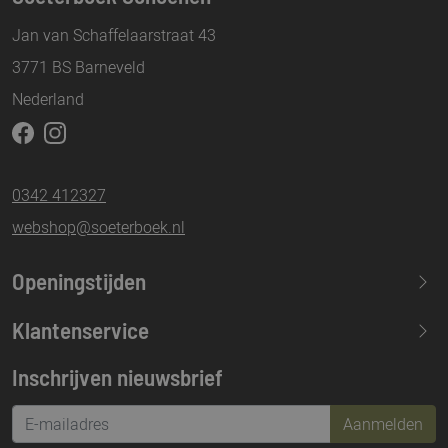
Jan van Schaffelaarstraat 43
3771 BS Barneveld
Nederland
0342 412327
webshop@soeterboek.nl
Openingstijden
Maandag
13.30-17.30
Klantenservice
Dinsdag
09.30-17.30
Inschrijven nieuwsbrief
Woensdag
09.30-17.30
Donderdag
09.30-17.30
Aanmelden