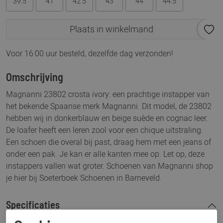
39.5
41
42.5
43
44
44.5
Plaats in winkelmand
Voor 16:00 uur besteld, dezelfde dag verzonden!
Omschrijving
Magnanni 23802 crosta ivory: een prachtige instapper van
het bekende Spaanse merk Magnanni. Dit model, de 23802
hebben wij in donkerblauw en beige suède en cognac leer.
De loafer heeft een leren zool voor een chique uitstraling.
Een schoen die overal bij past, draag hem met een jeans of
onder een pak. Je kan er alle kanten mee op. Let op, deze
instappers vallen wat groter. Schoenen van Magnanni shop
je hier bij Soeterboek Schoenen in Barneveld.
Specificaties