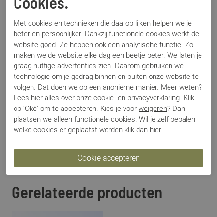
Cookies.
Merk
Magnanni
Artikelnummer
23802
Met cookies en technieken die daarop lijken helpen we je
Los voetbed
Nee
beter en persoonlijker. Dankzij functionele cookies werkt de
website goed. Ze hebben ook een analytische functie. Zo
Categorie
Instapper
maken we de website elke dag een beetje beter. We laten je
Kleur
Beige
graag nuttige advertenties zien. Daarom gebruiken we
Materiaal
Suede
technologie om je gedrag binnen en buiten onze website te
Bestelcode
000003758
volgen. Dat doen we op een anonieme manier. Meer weten?
Lees
hier
alles over onze cookie- en privacyverklaring. Klik
op 'Oké' om te accepteren. Kies je voor
weigeren
? Dan
Betalen
plaatsen we alleen functionele cookies. Wil je zelf bepalen
welke cookies er geplaatst worden klik dan
hier
.
Verzenden
Ruilen en retour
Gerelateerde producten