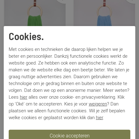
Cookies.
Met cookies en technieken die daarop lijken helpen we je
beter en persoonlijker. Dankzij functionele cookies werkt de
website goed. Ze hebben ook een analytische functie. Zo
maken we de website elke dag een beetje beter. We laten je
graag nuttige advertenties zien. Daarom gebruiken we
technologie om je gedrag binnen en buiten onze website te
volgen. Dat doen we op een anonieme manier. Meer weten?
Sjaalmania
Sjaalmania
Lees
hier
alles over onze cookie- en privacyverklaring. Klik
Cosy Chic groen
Cosy Chic blauw
op 'Oké' om te accepteren. Kies je voor
weigeren
? Dan
€ 94,95
€ 94,95
plaatsen we alleen functionele cookies. Wil je zelf bepalen
welke cookies er geplaatst worden klik dan
hier
.