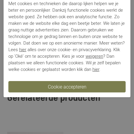
Met cookies en technieken die daarop lijken helpen we je
Categorie
Riemen
beter en persoonlijker. Dankzij functionele cookies werkt de
Kleur
Grijs
website goed. Ze hebben ook een analytische functie. Zo
Materiaal
Nubuck
maken we de website elke dag een beetje beter. We laten je
Bestelcode
10011129
graag nuttige advertenties zien. Daarom gebruiken we
technologie om je gedrag binnen en buiten onze website te
volgen. Dat doen we op een anonieme manier. Meer weten?
Lees
hier
alles over onze cookie- en privacyverklaring. Klik
Betalen
op 'Oké' om te accepteren. Kies je voor
weigeren
? Dan
plaatsen we alleen functionele cookies. Wil je zelf bepalen
Verzenden
welke cookies er geplaatst worden klik dan
hier
.
Ruilen en retour
Gerelateerde producten