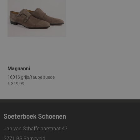
Magnanni
16016 grijs/taupe suede
€ 319,99
Soeterboek Schoenen
Jan van Schaffelaarstraat 43
3771 BS Barneveld