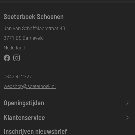
Soeterboek Schoenen
Jan van Schaffelaarstraat 43
3771 BS Barneveld
Nederland
0342 412327
webshop@soeterboek.nl
Openingstijden
Maandag
13.30-17.30
Klantenservice
Dinsdag
09.30-17.30
Inschrijven nieuwsbrief
Woensdag
09.30-17.30