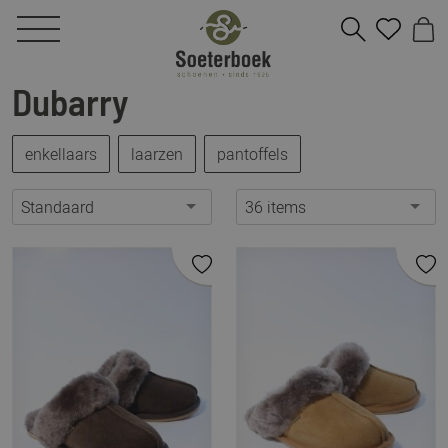
Dubarry
enkellaars
laarzen
pantoffels
Standaard
36 items