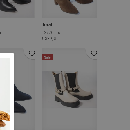
Toral
rt
12776 bruin
€ 339,95
Sale