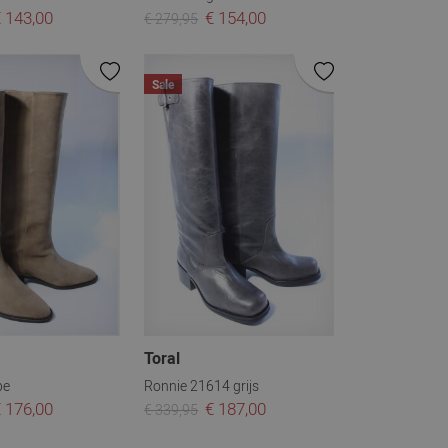
 143,00
€ 154,00
€ 279,95
Sale
Toral
pe
Ronnie 21614 grijs
 176,00
€ 187,00
€ 339,95