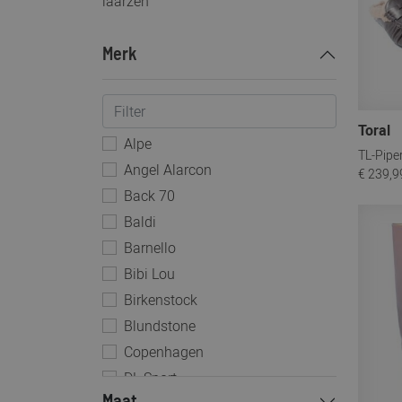
laarzen
Merk
Toral
Alpe
TL-Pipe
Angel Alarcon
€ 239,9
Back 70
Baldi
Barnello
Bibi Lou
Birkenstock
Blundstone
Copenhagen
DL Sport