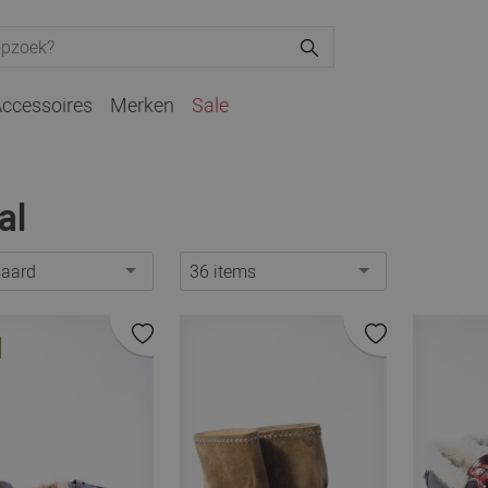
ccessoires
Merken
Sale
al
daard
36 items