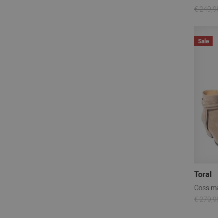
€ 249,9
Sale
Toral
Cossim
€ 279,9