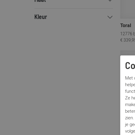
Maat
Dubarry
DWRS Label
Kleur
Everybody
Toral
Floris van Bommel
12776 b
Gabor
€ 339,9
Hartjes
Hassia
Sale
Hee
Co
Hispanitas
Met c
Lilian
helpe
MJUS
func
Nalini
Ze h
make
Nubikk
beter
Paul Green
zien
Pertini
je g
volg
Peter Kaiser