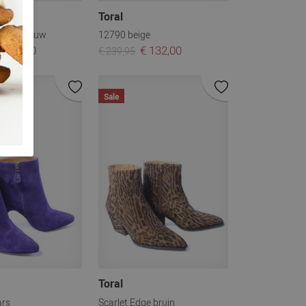
Toral
untry blauw
12790 beige
 162,00
€ 132,00
€ 239,95
Sale
Toral
ars
Scarlet Edge bruin