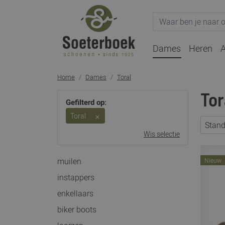
Dames
Heren
A
Home
Dames
Toral
Tor
Gefilterd op:
Toral
Stan
Wis selectie
muilen
Nieuw
instappers
enkellaars
biker boots