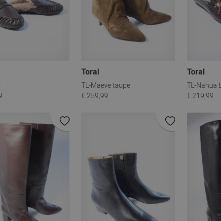
Toral
Toral
r
TL-Maeve taupe
TL-Nahua 
9
€ 259,99
€ 219,99