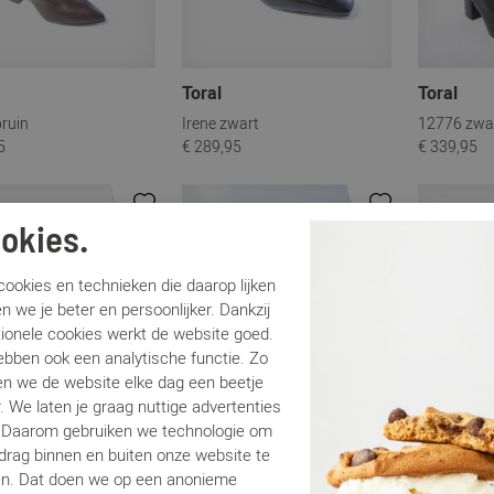
Toral
Toral
ruin
Irene zwart
12776 zwa
5
€ 289,95
€ 339,95
Sale
Sale
okies.
ookies en technieken die daarop lijken
n we je beter en persoonlijker. Dankzij
tionele cookies werkt de website goed.
ebben ook een analytische functie. Zo
n we de website elke dag een beetje
. We laten je graag nuttige advertenties
. Daarom gebruiken we technologie om
edrag binnen en buiten onze website te
en. Dat doen we op een anonieme