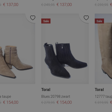
€ 137,00
€ 137,00
€
5
€ 249,95
€ 259,95
Sale
Sale
Toral
Toral
a taupe
Blues 20798 zwart
12777 tau
€ 154,00
€ 154,00
€
5
€ 279,95
€ 319,95