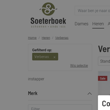
Dames
Heren
A
Home
Heren
Verbenas
Ve
Gefilterd op:
Verbenas
Stan
Wis selectie
instapper
Sale
Merk
Co