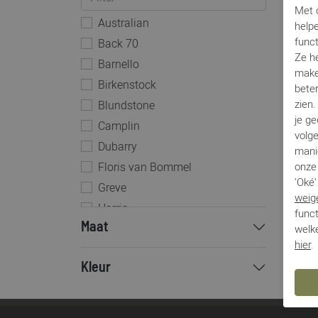
Met c
Australian
helpe
func
Back 70
Ze h
Barnello
make
Birkenstock
beter
Verbe
zien
Blundstone
je g
Tom bei
Camplin
volg
€ 69,99
Dubarry
mani
onze 
Floris van Bommel
'Oké'
Greve
weig
Harris
funct
Maat
Joss
welke
hier
.
Kamo Gutsu
Kleur
Kops
Magnanni
Nubikk