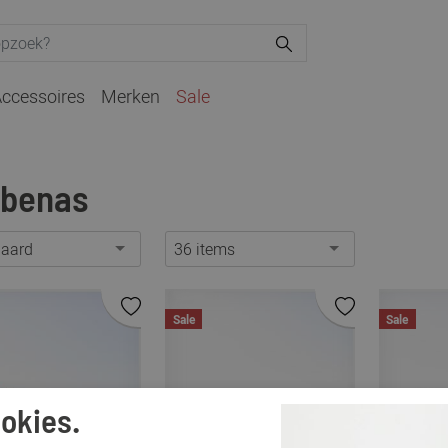
ccessoires
Merken
Sale
rbenas
daard
36 items
Sale
Sale
okies.