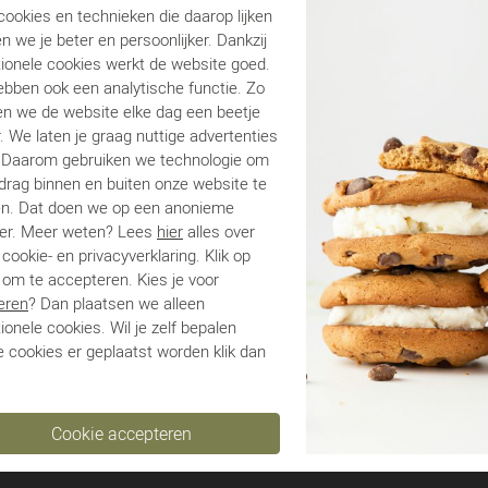
ookies en technieken die daarop lijken
n we je beter en persoonlijker. Dankzij
tionele cookies werkt de website goed.
ebben ook een analytische functie. Zo
n we de website elke dag een beetje
. We laten je graag nuttige advertenties
nas
Verbenas
Verbenas
. Daarom gebruiken we technologie om
edrag binnen en buiten onze website te
ge
Tom blauw
Tom taupe
en. Dat doen we op een anonieme
€ 38,00
€ 38,00
€ 
€ 69,99
€ 69,99
er. Meer weten? Lees
hier
alles over
cookie- en privacyverklaring. Klik op
 om te accepteren. Kies je voor
eren
? Dan plaatsen we alleen
ionele cookies. Wil je zelf bepalen
 cookies er geplaatst worden klik dan