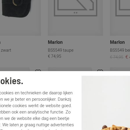
n
Marlon
Marlon
 zwart
BS5549 taupe
BS5549 be
€ 74,95
€ 
€ 74,95
Sale
Sale
okies.
ookies en technieken die daarop lijken
n we je beter en persoonlijker. Dankzij
tionele cookies werkt de website goed.
ebben ook een analytische functie. Zo
n we de website elke dag een beetje
. We laten je graag nuttige advertenties