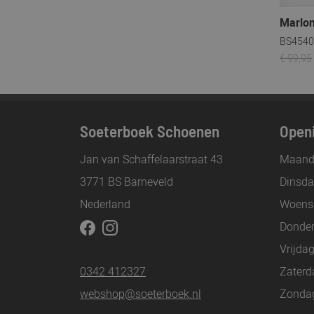
Marlo
BS4540 
€ 99,95
Soeterboek Schoenen
Openi
Jan van Schaffelaarstraat 43
Maand
3771 BS Barneveld
Dinsd
Nederland
Woens
Donde
Vrijda
0342 412327
Zaterd
webshop@soeterboek.nl
Zonda