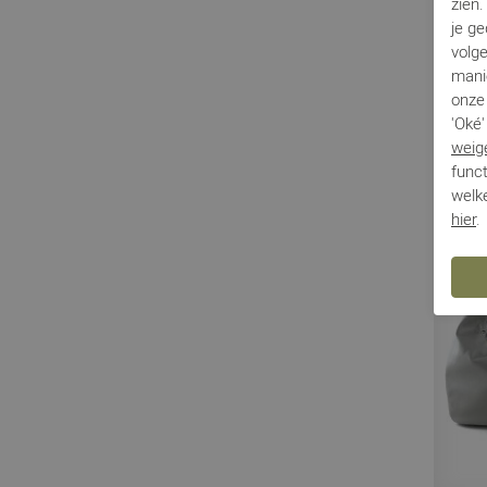
zien
Sendra
je g
volg
Sjaalmania
mani
Via Vai
Marlo
onze 
'Oké'
BS5815
weig
€ 79,95
funct
welke
hier
.
Sale