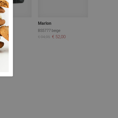
Marlon
art
BS5777 beige
49,00
€ 52,00
€ 94,95