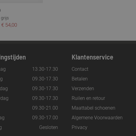
n
grijs
€ 54,00
ngstijden
Klantenservice
ag
13.30-17.30
Contact
ag
09.30-17.30
Betalen
dag
09.30-17.30
Verzenden
rdag
09.30-17.30
Ruilen en retour
g
09.30-21.00
Maattabel schoenen
ag
09.30-17.00
Algemene Voorwaarden
g
Gesloten
Privacy