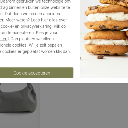
. Daarom gebruiken we technologie om
edrag binnen en buiten onze website te
en. Dat doen we op een anonieme
er. Meer weten? Lees
hier
alles over
n
Marlon
Marlon
cookie- en privacyverklaring. Klik op
 om te accepteren. Kies je voor
 zwart
BS4492 zwart
BS4080 zw
eren
? Dan plaatsen we alleen
€ 43,00
€ 49,00
€ 
€ 89,95
€ 89,95
ionele cookies. Wil je zelf bepalen
 cookies er geplaatst worden klik dan