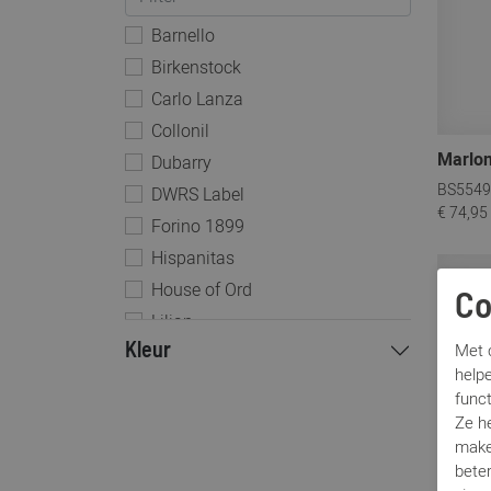
Barnello
Birkenstock
Carlo Lanza
Collonil
Marlo
Dubarry
BS5549
DWRS Label
€ 74,95
Forino 1899
Hispanitas
House of Ord
Sale
Co
Lilian
Met c
Kleur
Magnanni
helpe
Marlon
func
Nubikk
Ze h
make
Peter Kaiser
beter
Premiata