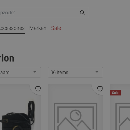
ccessoires
Merken
Sale
lon
daard
36 items
Sale