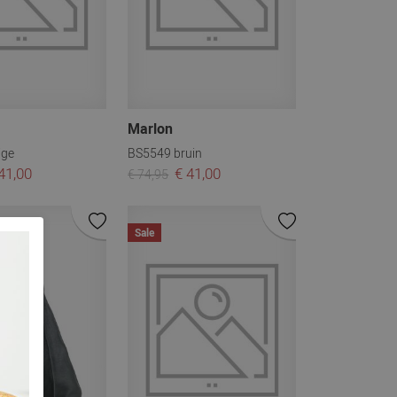
Marlon
ige
BS5549 bruin
41,00
€ 41,00
€ 74,95
Sale