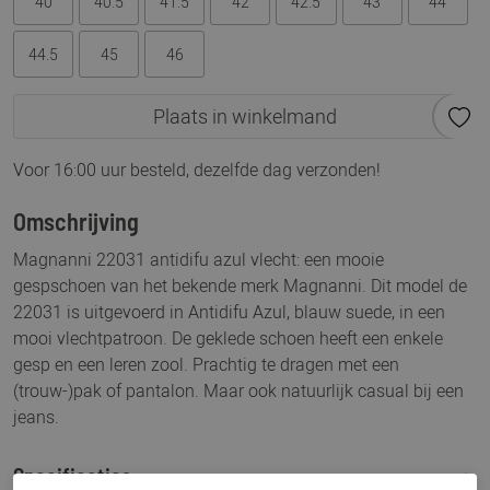
40
40.5
41.5
42
42.5
43
44
44.5
45
46
Plaats in winkelmand
Voor 16:00 uur besteld, dezelfde dag verzonden!
Omschrijving
Magnanni 22031 antidifu azul vlecht: een mooie
gespschoen van het bekende merk Magnanni. Dit model de
22031 is uitgevoerd in Antidifu Azul, blauw suede, in een
mooi vlechtpatroon. De geklede schoen heeft een enkele
gesp en een leren zool. Prachtig te dragen met een
(trouw-)pak of pantalon. Maar ook natuurlijk casual bij een
jeans.
Specificaties