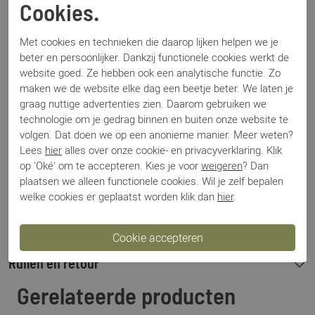
Cookies.
Merk
Magnanni
Met cookies en technieken die daarop lijken helpen we je
Artikelnummer
22031
beter en persoonlijker. Dankzij functionele cookies werkt de
Los voetbed
Nee
website goed. Ze hebben ook een analytische functie. Zo
Categorie
Gespschoenen
maken we de website elke dag een beetje beter. We laten je
Kleur
Blauw
graag nuttige advertenties zien. Daarom gebruiken we
Materiaal
Suede
technologie om je gedrag binnen en buiten onze website te
Bestelcode
000003759
volgen. Dat doen we op een anonieme manier. Meer weten?
Lees
hier
alles over onze cookie- en privacyverklaring. Klik
op 'Oké' om te accepteren. Kies je voor
weigeren
? Dan
plaatsen we alleen functionele cookies. Wil je zelf bepalen
Betalen
welke cookies er geplaatst worden klik dan
hier
.
Verzenden
Ruilen en retour
Gerelateerde producten