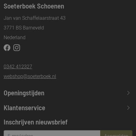
Soeterboek Schoenen
Jan van Schaffelaarstraat 43
3771 BS Barneveld
Nederland
0342 412327
webshop@soeterboek.nl
Openingstijden
Maandag
13.30-17.30
Klantenservice
Dinsdag
09.30-17.30
Inschrijven nieuwsbrief
Woensdag
09.30-17.30
Donderdag
09.30-17.30
Aanmelden