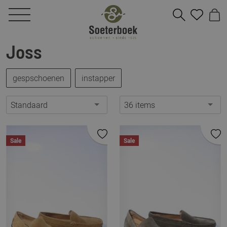
Joss
gespschoenen
instapper
Standaard
36 items
Sale
Sale