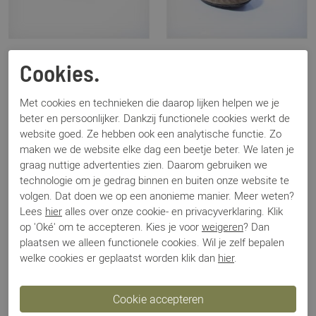
Joss
Joss
Cookies.
500 blauw
500 taupe
€ 71,00
€ 71,00
€ 129,95
€ 129,95
Met cookies en technieken die daarop lijken helpen we je
beter en persoonlijker. Dankzij functionele cookies werkt de
website goed. Ze hebben ook een analytische functie. Zo
Sale
Sale
maken we de website elke dag een beetje beter. We laten je
graag nuttige advertenties zien. Daarom gebruiken we
technologie om je gedrag binnen en buiten onze website te
volgen. Dat doen we op een anonieme manier. Meer weten?
Lees
hier
alles over onze cookie- en privacyverklaring. Klik
op 'Oké' om te accepteren. Kies je voor
weigeren
? Dan
plaatsen we alleen functionele cookies. Wil je zelf bepalen
welke cookies er geplaatst worden klik dan
hier
.