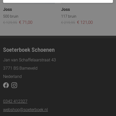
Joss
Joss
500 bruin
117 bruin
€ 71,00
€ 121,00
€ 129,95
€ 219,95
Soeterboek Schoenen
Jan van Schaffelaarstraat 43
3771 BS Barneveld
Nederland
0342 412327
webshop@soeterboek.nl