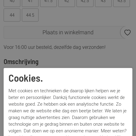
40
41
41.5
42
42.5
43
43.5
44
44.5
Plaats in winkelmand
Voor 16:00 uur besteld, dezelfde dag verzonden!
Omschrijving
Magnanni 25967 deep blanco: ook zo klaar met die veters
Cookies.
strikken? Deze sneaker van Magnanni is dé uitkomst. Door
het elastiek onder de wreef sluit deze sneaker geweldig aan.
Met cookies en technieken die daarop lijken helpen we je
Dit model, de 25967 is uitgevoerd in wit grain leer, dit
beter en persoonlijker. Dankzij functionele cookies werkt de
leersoort geeft een wat rijkere uitstraling. Een witte sneaker
website goed. Ze hebben ook een analytische functie. Zo
hoort gewoon in je schoenenkast te staan, dit is overal bij te
maken we de website elke dag een beetje beter. We laten je
dragen. Of dit nou bij een pak is, een jeans of shorts, het is
graag nuttige advertenties zien. Daarom gebruiken we
altijd top! Magnanni valt altijd iets ruimer uit.
technologie om je gedrag binnen en buiten onze website te
volgen. Dat doen we op een anonieme manier. Meer weten?