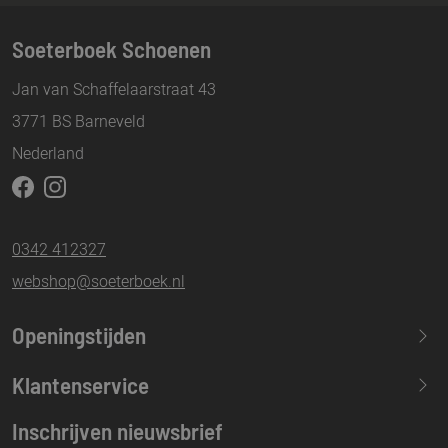
Soeterboek Schoenen
Jan van Schaffelaarstraat 43
3771 BS Barneveld
Nederland
0342 412327
webshop@soeterboek.nl
Openingstijden
Maandag
13.30-17.30
Klantenservice
Dinsdag
09.30-17.30
Inschrijven nieuwsbrief
Woensdag
09.30-17.30