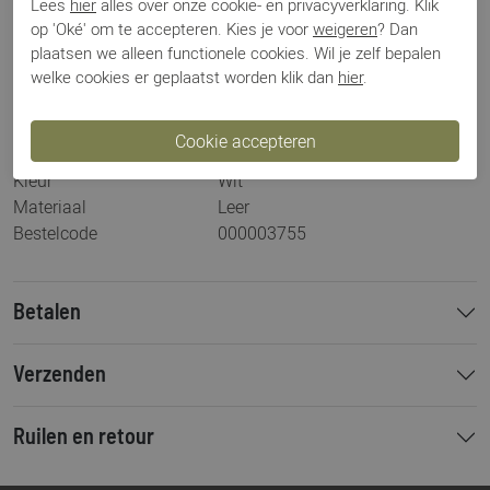
Lees
hier
alles over onze cookie- en privacyverklaring. Klik
Specificaties
op 'Oké' om te accepteren. Kies je voor
weigeren
? Dan
plaatsen we alleen functionele cookies. Wil je zelf bepalen
Merk
Magnanni
welke cookies er geplaatst worden klik dan
hier
.
Artikelnummer
25967
Los voetbed
Ja
Categorie
Sneakers
Kleur
Wit
Materiaal
Leer
Bestelcode
000003755
Betalen
Verzenden
Ruilen en retour