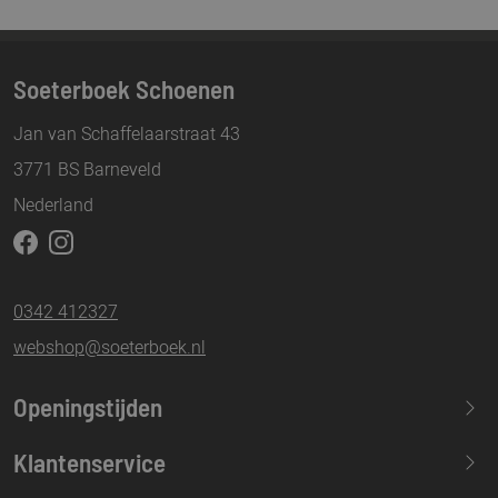
Soeterboek Schoenen
Jan van Schaffelaarstraat 43
3771 BS Barneveld
Nederland
0342 412327
webshop@soeterboek.nl
Openingstijden
Maandag
13.30-17.30
Klantenservice
Dinsdag
09.30-17.30