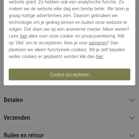
website goed. Ze hebben ook een analytische functie. Zo
maken we de website elke dag een beetje beter. We laten je
graag nuttige advertenties zien. Daarom gebruiken we
Specificaties
technologie om je gedrag binnen en buiten onze website te
volgen. Dat doen we op een anonieme manier. Meer weten?
Merk
Magnanni
Lees
hier
alles over onze cookie- en privacyverklaring. Klik
Artikelnummer
1078
op 'Oké' om te accepteren. Kies je voor
weigeren
? Dan
Los voetbed
Nee
plaatsen we alleen functionele cookies. Wil je zelf bepalen
Categorie
Riemen
welke cookies er geplaatst worden klik dan
hier
.
Kleur
Zwart
Materiaal
Leer
Bestelcode
1009203
Betalen
Verzenden
Ruilen en retour