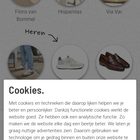
Floris van
Hispanitas
Via Vai
Bommel
Heren
Floris van
Greve
Magnanni
Cookies.
Bommel
Met cookies en technieken die daarop lijken helpen we je
beter en persoonlijker. Dankzij functionele cookies werkt de
website goed. Ze hebben ook een analytische functie. Zo
maken we de website elke dag een beetje beter. We laten je
graag nuttige advertenties zien. Daarom gebruiken we
Soeterboek Schoenen
technologie om je gedrag binnen en buiten onze website te