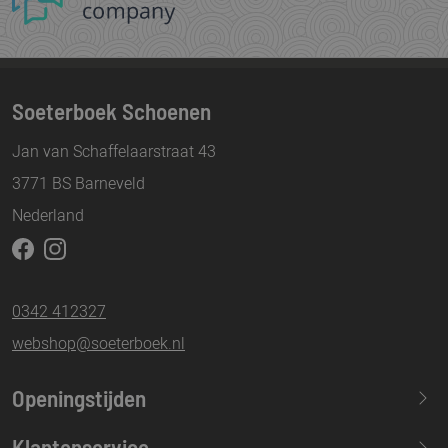
Soeterboek Schoenen
Jan van Schaffelaarstraat 43
3771 BS Barneveld
Nederland
0342 412327
webshop@soeterboek.nl
Openingstijden
Maandag
13.30-17.30