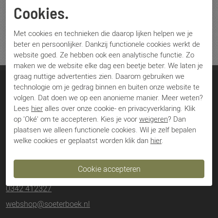
Cookies.
Met cookies en technieken die daarop lijken helpen we je
beter en persoonlijker. Dankzij functionele cookies werkt de
website goed. Ze hebben ook een analytische functie. Zo
maken we de website elke dag een beetje beter. We laten je
graag nuttige advertenties zien. Daarom gebruiken we
technologie om je gedrag binnen en buiten onze website te
Soeterboek Schoenen
volgen. Dat doen we op een anonieme manier. Meer weten?
Lees
hier
alles over onze cookie- en privacyverklaring. Klik
Jan van Schaffelaarstraat 43
op 'Oké' om te accepteren. Kies je voor
weigeren
? Dan
3771 BS Barneveld
plaatsen we alleen functionele cookies. Wil je zelf bepalen
welke cookies er geplaatst worden klik dan
hier
.
Nederland
0342 412327
webshop@soeterboek.nl