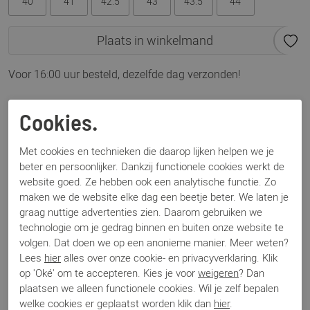
40
41
42.5
43
43.5
44
Plaats in winkelmand
Voor 16:00 uur besteld, dezelfde dag verzonden!
Omschrijving
Cookies.
Magnanni 25396 camel bruin
Met cookies en technieken die daarop lijken helpen we je
beter en persoonlijker. Dankzij functionele cookies werkt de
Specificaties
website goed. Ze hebben ook een analytische functie. Zo
maken we de website elke dag een beetje beter. We laten je
Merk
Magnanni
graag nuttige advertenties zien. Daarom gebruiken we
Artikelnummer
25396
technologie om je gedrag binnen en buiten onze website te
Los voetbed
Nee
volgen. Dat doen we op een anonieme manier. Meer weten?
Lees
hier
alles over onze cookie- en privacyverklaring. Klik
Categorie
Instapper
op 'Oké' om te accepteren. Kies je voor
weigeren
? Dan
Kleur
Bruin
plaatsen we alleen functionele cookies. Wil je zelf bepalen
Materiaal
Suede
welke cookies er geplaatst worden klik dan
hier
.
Bestelcode
000002888