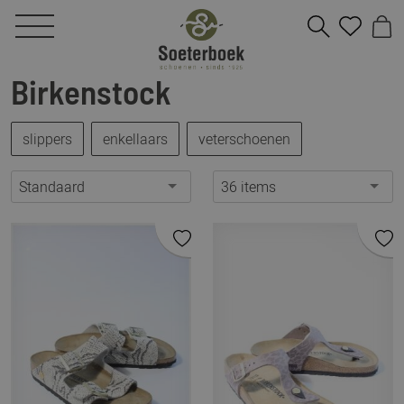
Birkenstock
slippers
enkellaars
veterschoenen
Standaard
36 items