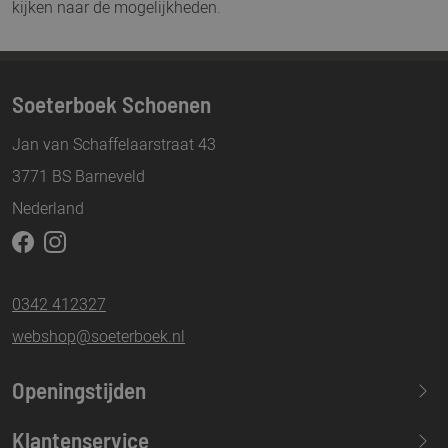
kijken naar de mogelijkheden.
Soeterboek Schoenen
Jan van Schaffelaarstraat 43
3771 BS Barneveld
Nederland
0342 412327
webshop@soeterboek.nl
Openingstijden
Maandag
13.30-17.30
Klantenservice