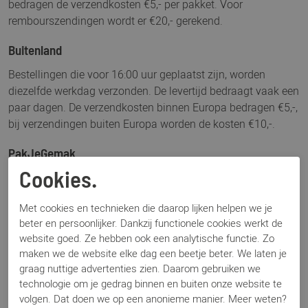
bedragen de verzendkosten €5,- per pakket. Voor
rembourszendingen wordt er €20,- gerekend.
Buitenland
Bestellingen die voor 16:00 uur geplaatst zijn, worden
diezelfde werkdag verzonden. De levertijd bedraagt vaak een
paar dagen. De verzendkosten binnen Europa bedragen €5,-,
bij verzendingen buiten Europa worden de kosten €10,-.
PakJeGemak
Cookies.
Een bestelling kan ook bezorgd worden via PakJeGemak.
Het product wordt dan bezorgd bij een zelf te kiezen
Met cookies en technieken die daarop lijken helpen we je
afhaallocatie in jouw buurt.
beter en persoonlijker. Dankzij functionele cookies werkt de
website goed. Ze hebben ook een analytische functie. Zo
Ophalen in de winkel
maken we de website elke dag een beetje beter. We laten je
Uiteraard kan je er ook voor kiezen om het product in onze
graag nuttige advertenties zien. Daarom gebruiken we
winkel in Barneveld op te halen.
technologie om je gedrag binnen en buiten onze website te
volgen. Dat doen we op een anonieme manier. Meer weten?