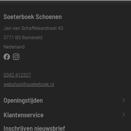
Soeterboek Schoenen
Jan van Schaffelaarstraat 43
3771 BS Barneveld
Nederland
0342 412327
webshop@soeterboek.nl
Openingstijden
Maandag
13.30-17.30
Klantenservice
Dinsdag
09.30-17.30
Inschrijven nieuwsbrief