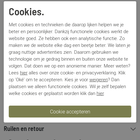
Specificaties
Cookies.
Met cookies en technieken die daarop lijken helpen we je
Merk
Magnanni
beter en persoonlijker. Dankzij functionele cookies werkt de
Artikelnummer
1104
website goed. Ze hebben ook een analytische functie. Zo
Los voetbed
Nee
maken we de website elke dag een beetje beter. We laten je
Categorie
Riemen
graag nuttige advertenties zien. Daarom gebruiken we
Kleur
Blauw
technologie om je gedrag binnen en buiten onze website te
Materiaal
Suede
volgen. Dat doen we op een anonieme manier. Meer weten?
Bestelcode
1009508
Lees
hier
alles over onze cookie- en privacyverklaring. Klik
op 'Oké' om te accepteren. Kies je voor
weigeren
? Dan
plaatsen we alleen functionele cookies. Wil je zelf bepalen
welke cookies er geplaatst worden klik dan
hier
.
Betalen
Verzenden
Ruilen en retour