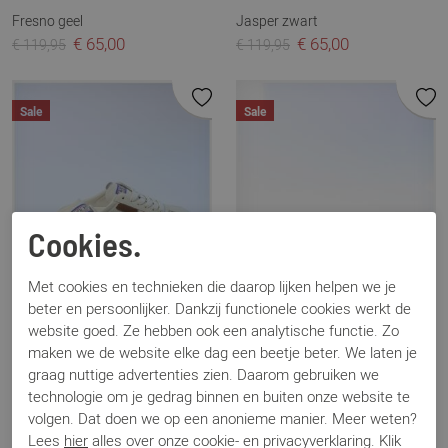
Fresno geel
Jasper zwart
€ 65,00
€ 65,00
€ 119,95
€ 119,95
Sale
Sale
Cookies.
Met cookies en technieken die daarop lijken helpen we je
beter en persoonlijker. Dankzij functionele cookies werkt de
website goed. Ze hebben ook een analytische functie. Zo
maken we de website elke dag een beetje beter. We laten je
graag nuttige advertenties zien. Daarom gebruiken we
technologie om je gedrag binnen en buiten onze website te
Back 70
MJUS
volgen. Dat doen we op een anonieme manier. Meer weten?
Easter wit
N09105 taupe
Lees
hier
alles over onze cookie- en privacyverklaring. Klik