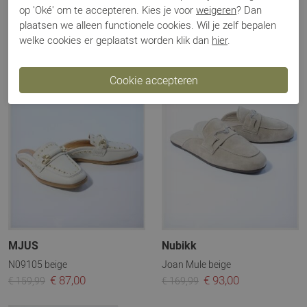
€ 76,00
€ 87,00
€ 139,99
€ 159,99
op 'Oké' om te accepteren. Kies je voor
weigeren
? Dan
plaatsen we alleen functionele cookies. Wil je zelf bepalen
welke cookies er geplaatst worden klik dan
hier
.
Sale
Sale
MJUS
Nubikk
N09105 beige
Joan Mule beige
€ 87,00
€ 93,00
€ 159,99
€ 169,99