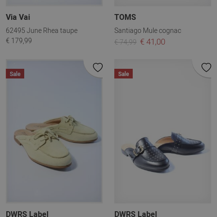
Via Vai
TOMS
62495 June Rhea taupe
Santiago Mule cognac
€ 179,99
€ 41,00
€ 74,99
Sale
Sale
DWRS Label
DWRS Label