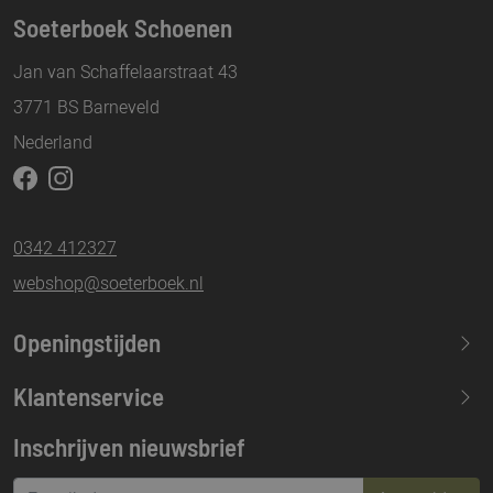
Soeterboek Schoenen
Jan van Schaffelaarstraat 43
3771 BS Barneveld
Nederland
0342 412327
webshop@soeterboek.nl
Openingstijden
Maandag
13.30-17.30
Klantenservice
Dinsdag
09.30-17.30
Inschrijven nieuwsbrief
Woensdag
09.30-17.30