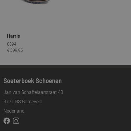
Harris
0894
€ 399,95
Soeterboek Schoenen
Jan van Schaffelaarstraat 43
3771 BS Barneveld
Nederland