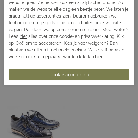
website goed. Ze hebben ook een analytische functie. Zo
maken we de website elke dag een beetje beter. We laten je
graag nuttige advertenties zien. Daarom gebruiken we
Betalen
technologie om je gedrag binnen en buiten onze website te
volgen. Dat doen we op een anonieme manier. Meer weten?
Lees
hier
alles over onze cookie- en privacyverklaring. Klik
Verzenden
op 'Oké' om te accepteren. Kies je voor
weigeren
? Dan
plaatsen we alleen functionele cookies. Wil je zelf bepalen
welke cookies er geplaatst worden klik dan
hier
.
Ruilen en retour
Gerelateerde producten