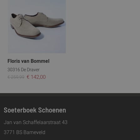
Floris van Bommel
30316 De Draver
€ 142,00
€ 259,99
Soeterboek Schoenen
Jan van Schaffelaarstraat 43
3771 BS Barneveld