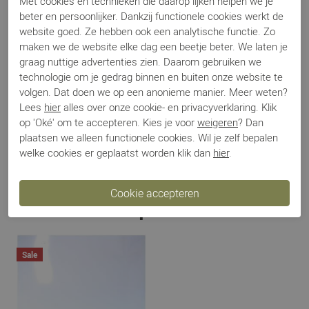
Met cookies en technieken die daarop lijken helpen we je
Kleur
Beige
beter en persoonlijker. Dankzij functionele cookies werkt de
Materiaal
Suede
website goed. Ze hebben ook een analytische functie. Zo
maken we de website elke dag een beetje beter. We laten je
Bestelcode
000003532
graag nuttige advertenties zien. Daarom gebruiken we
technologie om je gedrag binnen en buiten onze website te
volgen. Dat doen we op een anonieme manier. Meer weten?
Betalen
Lees
hier
alles over onze cookie- en privacyverklaring. Klik
op 'Oké' om te accepteren. Kies je voor
weigeren
? Dan
plaatsen we alleen functionele cookies. Wil je zelf bepalen
Verzenden
welke cookies er geplaatst worden klik dan
hier
.
Ruilen en retour
Gerelateerde producten
Sale