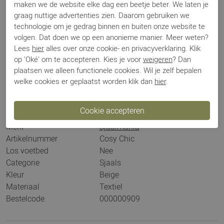
maken we de website elke dag een beetje beter. We laten je
formaat, ook perfect als omslagdoek of stola gebruiken. De
graag nuttige advertenties zien. Daarom gebruiken we
sjaal bestaat uit cashmere, merino wol, viscose en
technologie om je gedrag binnen en buiten onze website te
polyamide. Een heerlijke zachte sjaal die zowel chique als
volgen. Dat doen we op een anonieme manier. Meer weten?
comfortabel en casual te dragen is. Deze sjaal hebben wij in
Lees
hier
alles over onze cookie- en privacyverklaring. Klik
verschillende kleuren, zoals blauw, beige, grijs, groen, lila en
op 'Oké' om te accepteren. Kies je voor
weigeren
? Dan
plaatsen we alleen functionele cookies. Wil je zelf bepalen
meer.
welke cookies er geplaatst worden klik dan
hier
.
Specificaties
Merk
Sjaalmania
Artikelnummer
Cosy Chic
Los voetbed
Nee
Categorie
Sjaals
Kleur
Beige
Materiaal
Textiel
Bestelcode
000000909