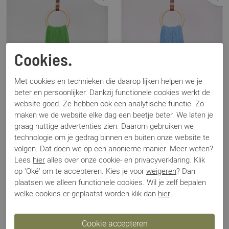
Cookies.
Met cookies en technieken die daarop lijken helpen we je
beter en persoonlijker. Dankzij functionele cookies werkt de
website goed. Ze hebben ook een analytische functie. Zo
maken we de website elke dag een beetje beter. We laten je
graag nuttige advertenties zien. Daarom gebruiken we
technologie om je gedrag binnen en buiten onze website te
volgen. Dat doen we op een anonieme manier. Meer weten?
Sjaalmania
Sjaalmania
Lees
hier
alles over onze cookie- en privacyverklaring. Klik
Cosy Chic groen
Cosy Chic blauw
op 'Oké' om te accepteren. Kies je voor
weigeren
? Dan
€ 94,95
€ 94,95
plaatsen we alleen functionele cookies. Wil je zelf bepalen
welke cookies er geplaatst worden klik dan
hier
.