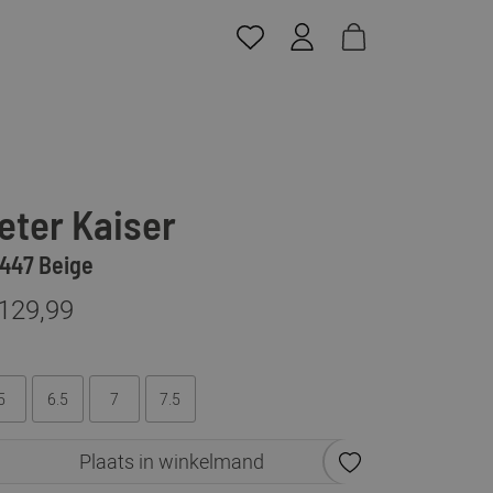
eter Kaiser
447 Beige
 129,99
5
6.5
7
7.5
Plaats in winkelmand