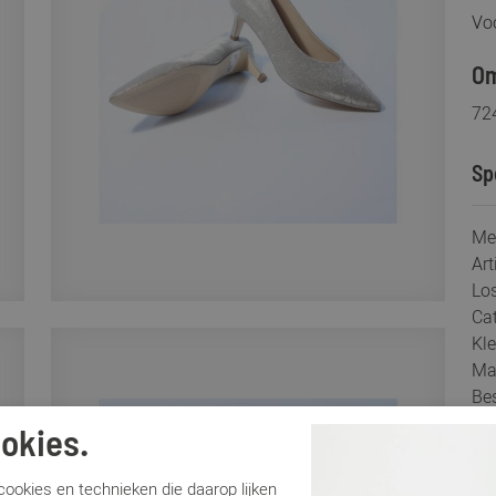
Voo
Om
72
Sp
Me
Ar
Lo
Ca
Kle
Ma
Be
Ha
okies.
ookies en technieken die daarop lijken