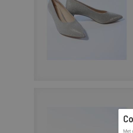
Co
Met c