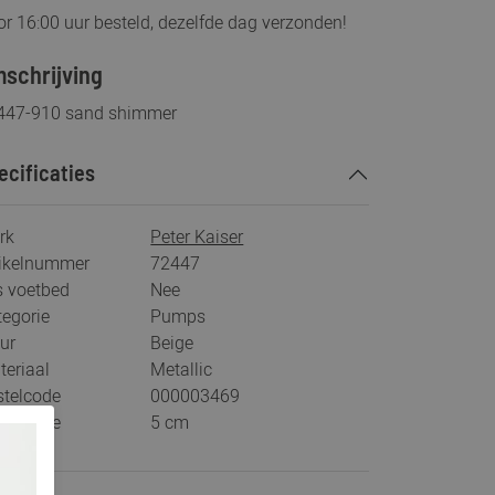
r 16:00 uur besteld, dezelfde dag verzonden!
schrijving
447-910 sand shimmer
ecificaties
rk
Peter Kaiser
tikelnummer
72447
s voetbed
Nee
tegorie
Pumps
ur
Beige
teriaal
Metallic
stelcode
000003469
khoogte
5 cm