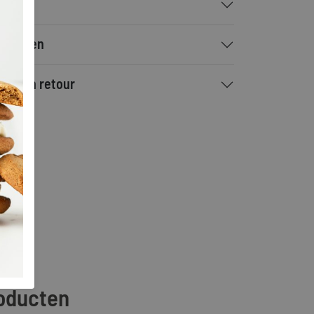
talen
rzenden
ilen en retour
roducten