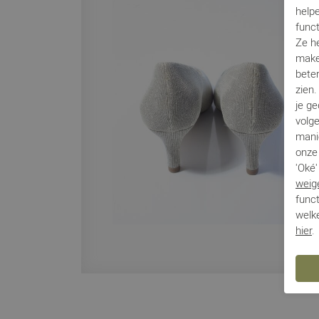
helpe
func
Ze h
make
beter
zien
je g
volg
mani
onze 
'Oké'
weig
funct
welke
hier
.