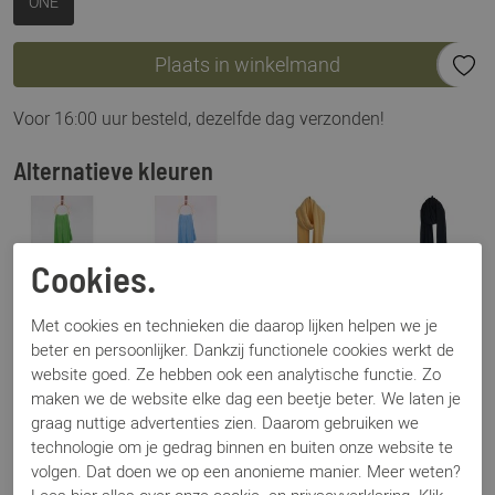
ONE
Plaats in winkelmand
Voor 16:00 uur besteld, dezelfde dag verzonden!
Alternatieve kleuren
Cookies.
Met cookies en technieken die daarop lijken helpen we je
beter en persoonlijker. Dankzij functionele cookies werkt de
website goed. Ze hebben ook een analytische functie. Zo
maken we de website elke dag een beetje beter. We laten je
Omschrijving
graag nuttige advertenties zien. Daarom gebruiken we
Sjaalmania Cosy Chic bright green
technologie om je gedrag binnen en buiten onze website te
volgen. Dat doen we op een anonieme manier. Meer weten?