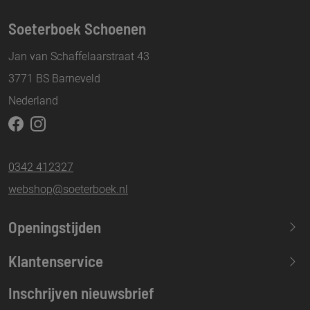
Soeterboek Schoenen
Jan van Schaffelaarstraat 43
3771 BS Barneveld
Nederland
0342 412327
webshop@soeterboek.nl
Openingstijden
Maandag
13.30-17.30
Klantenservice
Dinsdag
09.30-17.30
Inschrijven nieuwsbrief
Woensdag
09.30-17.30