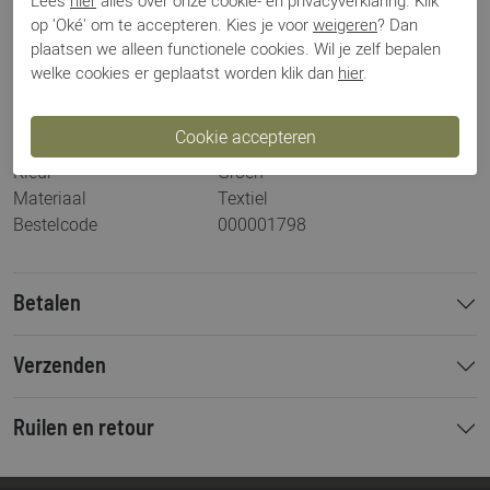
Lees
hier
alles over onze cookie- en privacyverklaring. Klik
Specificaties
op 'Oké' om te accepteren. Kies je voor
weigeren
? Dan
plaatsen we alleen functionele cookies. Wil je zelf bepalen
Merk
Sjaalmania
welke cookies er geplaatst worden klik dan
hier
.
Artikelnummer
Cosy Chic
Los voetbed
Nee
Categorie
Sjaals
Kleur
Groen
Materiaal
Textiel
Bestelcode
000001798
Betalen
Verzenden
Ruilen en retour