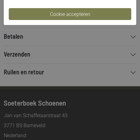
Bestelcode
000003647
Hakhoogte
4 cm
Betalen
Verzenden
Ruilen en retour
Soeterboek Schoenen
Jan van Schaffelaarstraat 43
3771 BS Barneveld
Nederland