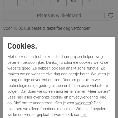
4
5
5.5
6
6.5
7
Plaats in winkelmand
Voor 16:00 uur besteld, dezelfde dag verzonden!
Omschrijving
Cookies.
304092 Ravenna H blauw
Met cookies en technieken die daarop lijken helpen we je
beter en persoonlijker. Dankzij functionele cookies werkt de
Specificaties
website goed. Ze hebben ook een analytische functie. Zo
maken we de website elke dag een beetje beter. We laten je
Merk
Hassia
graag nuttige advertenties zien. Daarom gebruiken we
technologie om je gedrag binnen en buiten onze website te
Artikelnummer
304092 Ravenna
volgen. Dat doen we op een anonieme manier. Meer weten?
Breedtemaat
H
Lees
hier
alles over onze cookie- en privacyverklaring. Klik
Los voetbed
Ja
op 'Oké' om te accepteren. Kies je voor
weigeren
? Dan
Categorie
Pumps
plaatsen we alleen functionele cookies. Wil je zelf bepalen
Kleur
Blauw
welke cookies er geplaatst worden klik dan
hier
.
Materiaal
Suede