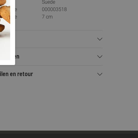
teriaal
Suede
stelcode
000003518
khoogte
7 cm
talen
rzenden
ilen en retour