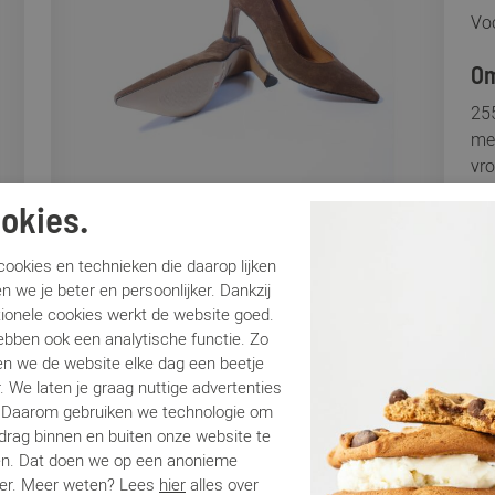
Voo
Om
25
mer
vro
zor
okies.
sop
de 
ookies en technieken die daarop lijken
n we je beter en persoonlijker. Dankzij
Sp
tionele cookies werkt de website goed.
ebben ook een analytische functie. Zo
n we de website elke dag een beetje
Me
. We laten je graag nuttige advertenties
Ar
. Daarom gebruiken we technologie om
Lo
edrag binnen en buiten onze website te
Ca
en. Dat doen we op een anonieme
Kle
er. Meer weten? Lees
hier
alles over