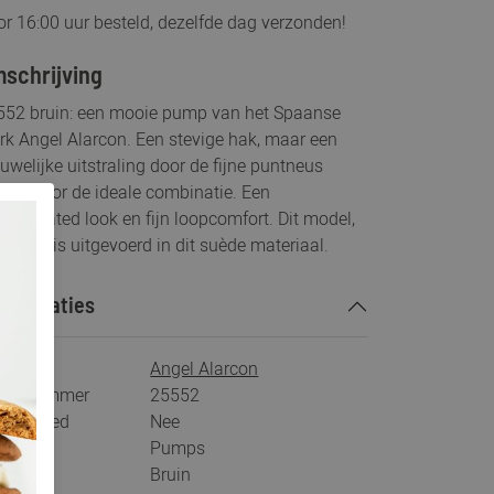
r 16:00 uur besteld, dezelfde dag verzonden!
schrijving
552 bruin: een mooie pump van het Spaanse
k Angel Alarcon. Een stevige hak, maar een
uwelijke uitstraling door de fijne puntneus
gen voor de ideale combinatie. Een
histicated look en fijn loopcomfort. Dit model,
25552 is uitgevoerd in dit suède materiaal.
ecificaties
rk
Angel Alarcon
tikelnummer
25552
s voetbed
Nee
tegorie
Pumps
ur
Bruin