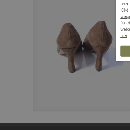
onze 
'Oké'
weig
funct
welke
hier
.