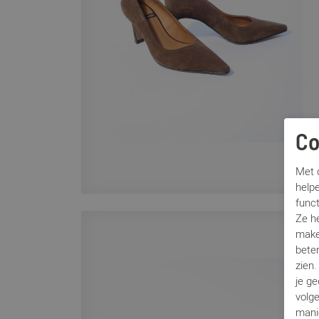
Co
Met c
helpe
func
Ze h
make
beter
zien
je g
volg
mani