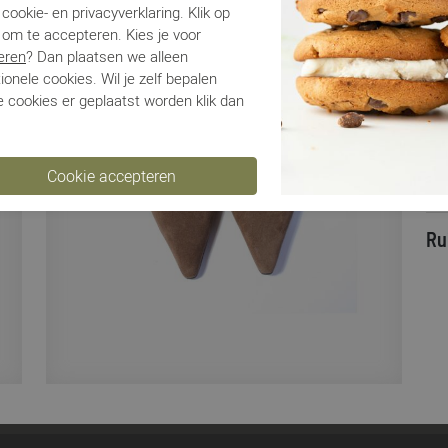
Ma
cookie- en privacyverklaring. Klik op
Be
 om te accepteren. Kies je voor
Ha
eren
? Dan plaatsen we alleen
ionele cookies. Wil je zelf bepalen
 cookies er geplaatst worden klik dan
Be
Ve
Ru