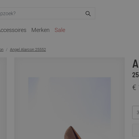
ccessoires
Merken
Sale
on
Angel Alarcon 25552
A
25
€