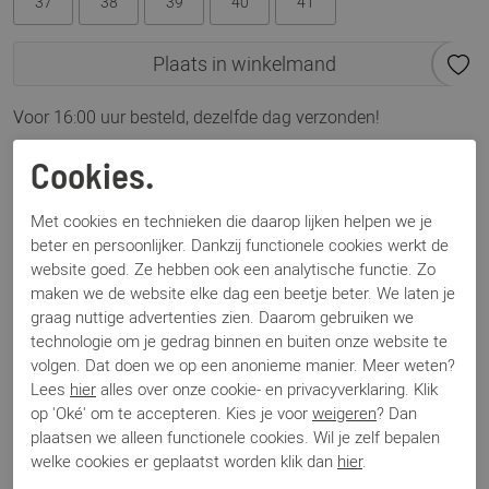
37
38
39
40
41
Plaats in winkelmand
Voor 16:00 uur besteld, dezelfde dag verzonden!
Omschrijving
Cookies.
Angel Alarcon 25552 bordeaux
Met cookies en technieken die daarop lijken helpen we je
beter en persoonlijker. Dankzij functionele cookies werkt de
Specificaties
website goed. Ze hebben ook een analytische functie. Zo
maken we de website elke dag een beetje beter. We laten je
graag nuttige advertenties zien. Daarom gebruiken we
Merk
Angel Alarcon
technologie om je gedrag binnen en buiten onze website te
Artikelnummer
25552
volgen. Dat doen we op een anonieme manier. Meer weten?
Los voetbed
Nee
Lees
hier
alles over onze cookie- en privacyverklaring. Klik
Categorie
Pumps
op 'Oké' om te accepteren. Kies je voor
weigeren
? Dan
Kleur
Bordeaux
plaatsen we alleen functionele cookies. Wil je zelf bepalen
Materiaal
Leer
welke cookies er geplaatst worden klik dan
hier
.
Bestelcode
000003236