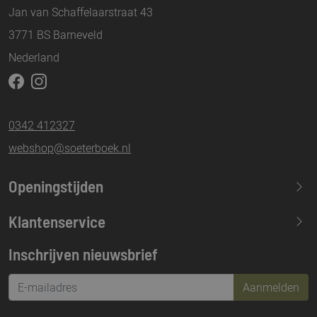
Jan van Schaffelaarstraat 43
3771 BS Barneveld
Nederland
0342 412327
webshop@soeterboek.nl
Openingstijden
Maandag
13.30-17.30
Klantenservice
Dinsdag
09.30-17.30
Inschrijven nieuwsbrief
Woensdag
09.30-17.30
Donderdag
09.30-17.30
Aanmelden
Vrijdag
09.30-21.00