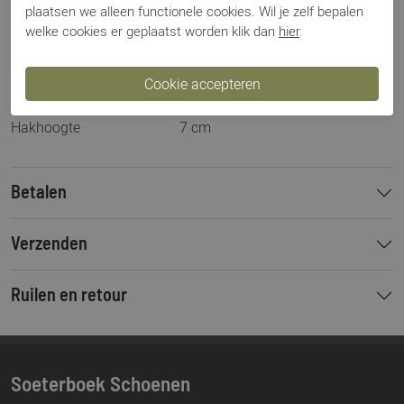
plaatsen we alleen functionele cookies. Wil je zelf bepalen
Los voetbed
Nee
welke cookies er geplaatst worden klik dan
hier
.
Categorie
Pumps
Kleur
Cognac
Materiaal
Suede
Bestelcode
000003235
Hakhoogte
7 cm
Betalen
Verzenden
Ruilen en retour
Soeterboek Schoenen