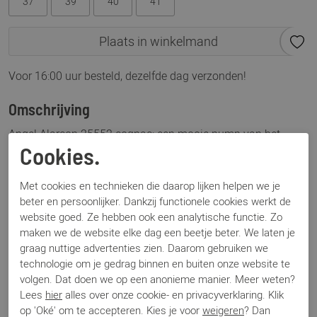
37
39
40
41
Plaats in winkelmand
Voor 16:00 uur besteld, dezelfde dag verzonden!
Omschrijving
Angel Alarcon 25552 cognac: een mooie pump van het
Spaanse merk Angel Alarcon. Een stevige hak, maar een
Cookies.
vrouwelijke uitstraling door de fijne puntneus zorgen voor de
ideale combinatie. Een sophisticated look en fijn
Met cookies en technieken die daarop lijken helpen we je
beter en persoonlijker. Dankzij functionele cookies werkt de
loopcomfort. Dit model, de 25552 is uitgevoerd in dit suède
website goed. Ze hebben ook een analytische functie. Zo
materiaal.
maken we de website elke dag een beetje beter. We laten je
graag nuttige advertenties zien. Daarom gebruiken we
Specificaties
technologie om je gedrag binnen en buiten onze website te
volgen. Dat doen we op een anonieme manier. Meer weten?
Lees
hier
alles over onze cookie- en privacyverklaring. Klik
Merk
Angel Alarcon
op 'Oké' om te accepteren. Kies je voor
weigeren
? Dan
Artikelnummer
25552