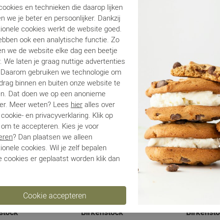
ookies en technieken die daarop lijken
n we je beter en persoonlijker. Dankzij
stock
Birkenstock
Birkenst
tionele cookies werkt de website goed.
 Wrapped taupe
Arizona Big Buckle taupe
Boston She
ebben ook een analytische functie. Zo
9
€ 179,95
€ 179,95
n we de website elke dag een beetje
. We laten je graag nuttige advertenties
. Daarom gebruiken we technologie om
Sale
edrag binnen en buiten onze website te
en. Dat doen we op een anonieme
er. Meer weten? Lees
hier
alles over
cookie- en privacyverklaring. Klik op
 om te accepteren. Kies je voor
eren
? Dan plaatsen we alleen
ionele cookies. Wil je zelf bepalen
 cookies er geplaatst worden klik dan
stock
Birkenstock
Birkenst