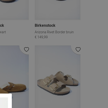
ock
Birkenstock
wart
Arizona Rivet Border bruin
€ 149,99