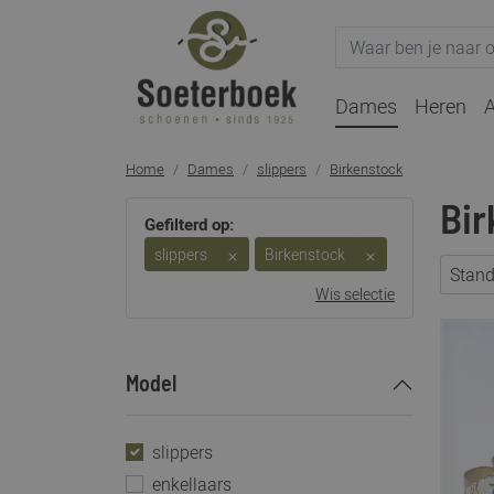
Dames
Heren
A
Home
Dames
slippers
Birkenstock
Bir
Gefilterd op:
slippers
Birkenstock
Stan
Wis selectie
Model
slippers
enkellaars