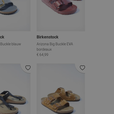
ock
Birkenstock
 Buckle blauw
Arizona Big Buckle EVA
bordeaux
€ 64,99