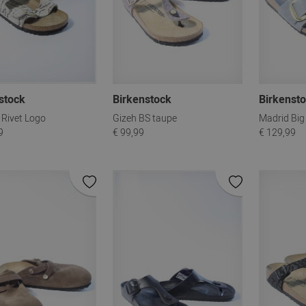
stock
Birkenstock
Birkenst
 Rivet Logo
Gizeh BS taupe
Madrid Big
9
€ 99,99
€ 129,99