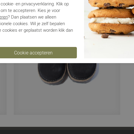
cookie- en privacyverklaring. Klik op
 om te accepteren. Kies je voor
Ve
eren
? Dan plaatsen we alleen
ionele cookies. Wil je zelf bepalen
Ru
 cookies er geplaatst worden klik dan