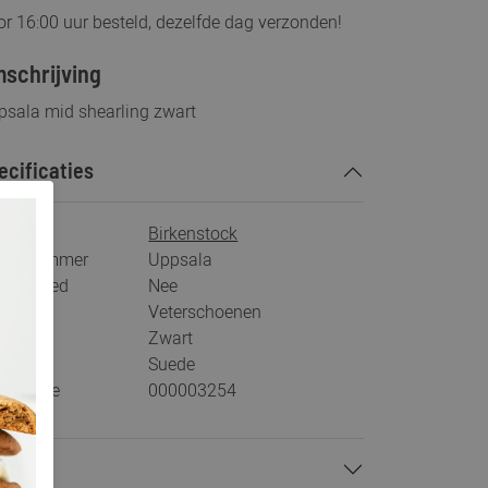
r 16:00 uur besteld, dezelfde dag verzonden!
schrijving
psala mid shearling zwart
ecificaties
rk
Birkenstock
tikelnummer
Uppsala
s voetbed
Nee
tegorie
Veterschoenen
ur
Zwart
teriaal
Suede
stelcode
000003254
talen