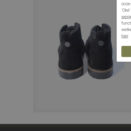
onze 
'Oké'
weig
funct
welke
hier
.