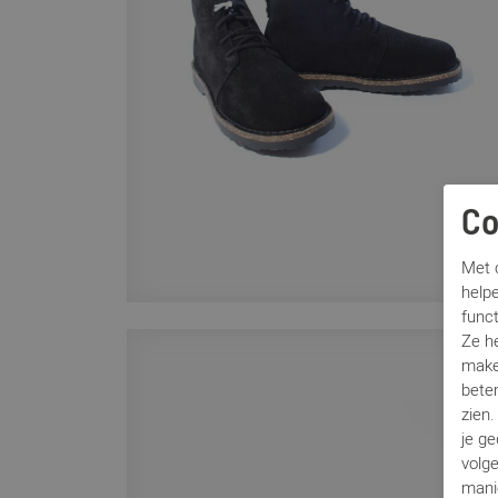
Co
Met c
helpe
func
Ze h
make
beter
zien
je g
volg
mani