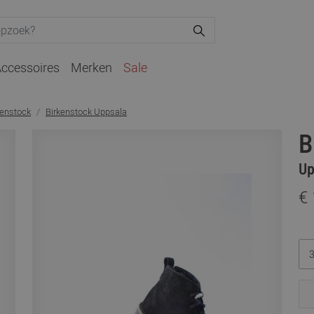
ccessoires
Merken
Sale
kenstock
Birkenstock Uppsala
B
Up
€