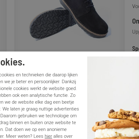
Voo
Om
Up
Sp
okies.
Me
Ar
ookies en technieken die daarop lijken
Lo
n we je beter en persoonlijker. Dankzij
tionele cookies werkt de website goed.
Ca
ebben ook een analytische functie. Zo
Kle
n we de website elke dag een beetje
Ma
. We laten je graag nuttige advertenties
Be
. Daarom gebruiken we technologie om
edrag binnen en buiten onze website te
en. Dat doen we op een anonieme
Be
er. Meer weten? Lees
hier
alles over