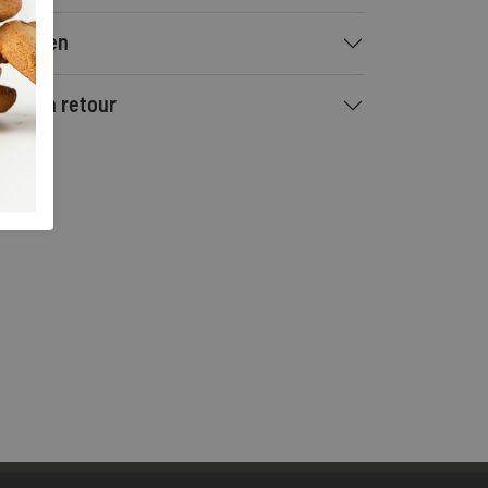
rzenden
ilen en retour