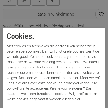
37
39
40
41
Plaats in winkelmand
Voor 16:00 uur besteld, dezelfde dag verzonden!
Cookies.
Omschrijving
Uppsala zip shearling cognac
Met cookies en technieken die daarop lijken helpen we je
beter en persoonlijker. Dankzij functionele cookies werkt de
website goed. Ze hebben ook een analytische functie. Zo
Specificaties
maken we de website elke dag een beetje beter. We laten je
graag nuttige advertenties zien. Daarom gebruiken we
technologie om je gedrag binnen en buiten onze website te
Merk
Birkenstock
volgen. Dat doen we op een anonieme manier. Meer weten?
Artikelnummer
Uppsala zip
Lees
hier
alles over onze cookie- en privacyverklaring. Klik
Los voetbed
Nee
op 'Oké' om te accepteren. Kies je voor
weigeren
? Dan
Categorie
Enkellaars
plaatsen we alleen functionele cookies. Wil je zelf bepalen
Kleur
Cognac
welke cookies er geplaatst worden klik dan
hier
.
Materiaal
Suede
Bestelcode
000003256