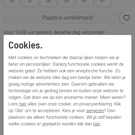
36
37
38
39
40
41
Plaats in winkelmand
Voor 16:00 uur besteld, dezelfde dag verzonden!
Cookies.
Omschrijving
Birkenstock Sydney Cushion beige nar
Met cookies en technieken die daarop lijken helpen we je
beter en persoonlijker. Dankzij functionele cookies werkt de
website goed. Ze hebben ook een analytische functie. Zo
Specificaties
maken we de website elke dag een beetje beter. We laten je
graag nuttige advertenties zien. Daarom gebruiken we
technologie om je gedrag binnen en buiten onze website te
Merk
Birkenstock
volgen. Dat doen we op een anonieme manier. Meer weten?
Artikelnummer
Sydney
Lees
hier
alles over onze cookie- en privacyverklaring. Klik
Los voetbed
Nee
op 'Oké' om te accepteren. Kies je voor
weigeren
? Dan
Categorie
Slippers
plaatsen we alleen functionele cookies. Wil je zelf bepalen
Kleur
Beige
welke cookies er geplaatst worden klik dan
hier
.
Materiaal
Python
Bestelcode
000003145