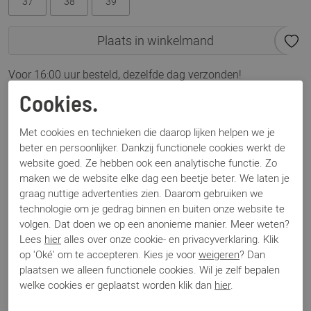
37
38
39
Plaats in winkelmand
Voor 16:00 uur besteld, dezelfde dag verzonden!
Cookies.
Omschrijving
MJUS No9105 latte
Met cookies en technieken die daarop lijken helpen we je
beter en persoonlijker. Dankzij functionele cookies werkt de
website goed. Ze hebben ook een analytische functie. Zo
Specificaties
maken we de website elke dag een beetje beter. We laten je
graag nuttige advertenties zien. Daarom gebruiken we
technologie om je gedrag binnen en buiten onze website te
Merk
MJUS
volgen. Dat doen we op een anonieme manier. Meer weten?
Artikelnummer
N09105
Lees
hier
alles over onze cookie- en privacyverklaring. Klik
Los voetbed
Nee
op 'Oké' om te accepteren. Kies je voor
weigeren
? Dan
Categorie
Muilen
plaatsen we alleen functionele cookies. Wil je zelf bepalen
Kleur
Beige
welke cookies er geplaatst worden klik dan
hier
.
Materiaal
Leer
Bestelcode
000003695