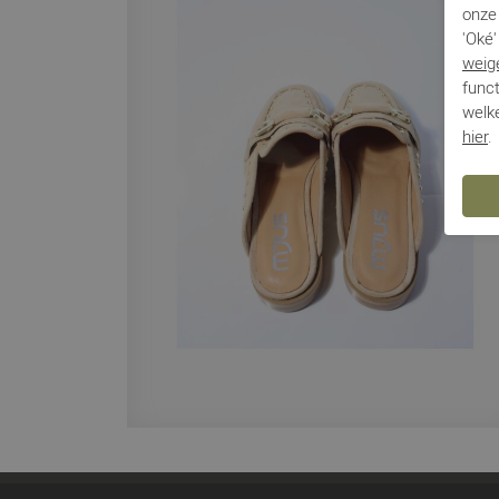
onze 
'Oké'
weig
funct
welke
hier
.