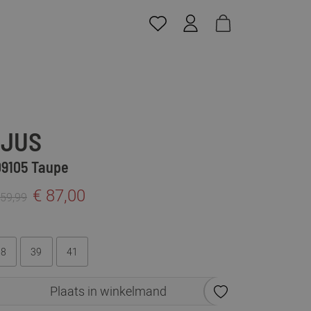
JUS
9105 Taupe
€ 87,00
159,99
38
39
41
Plaats in winkelmand