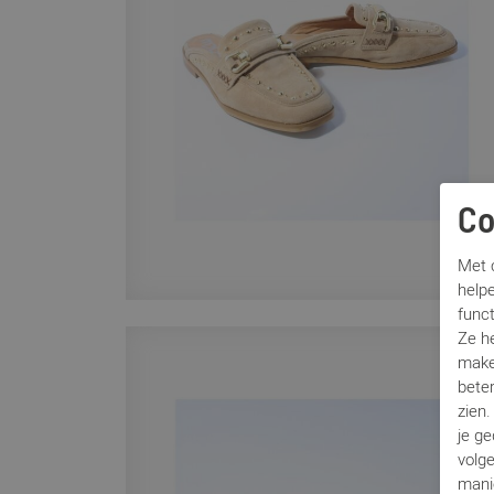
Co
Met c
helpe
func
Ze h
make
beter
zien
je g
volg
mani