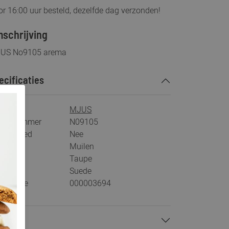
r 16:00 uur besteld, dezelfde dag verzonden!
schrijving
US No9105 arema
ecificaties
rk
MJUS
tikelnummer
N09105
s voetbed
Nee
tegorie
Muilen
ur
Taupe
teriaal
Suede
stelcode
000003694
talen