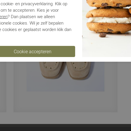
cookie- en privacyverklaring. Klik op
 om te accepteren. Kies je voor
Ve
eren
? Dan plaatsen we alleen
ionele cookies. Wil je zelf bepalen
Ru
 cookies er geplaatst worden klik dan