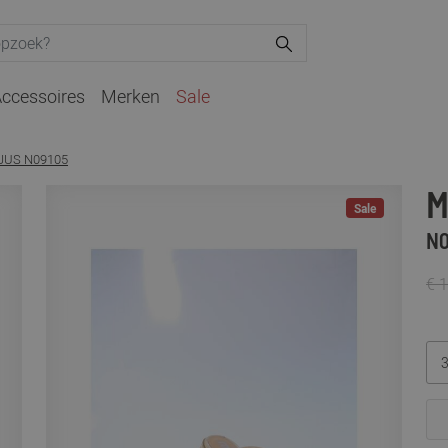
ccessoires
Merken
Sale
JUS N09105
M
Sale
N0
€ 