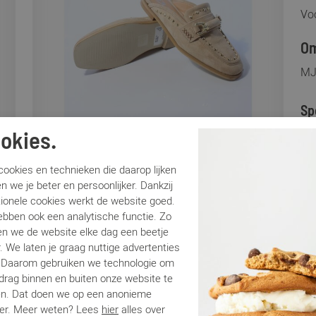
Voo
Om
MJ
Sp
okies.
Me
Ar
ookies en technieken die daarop lijken
Lo
n we je beter en persoonlijker. Dankzij
tionele cookies werkt de website goed.
Ca
ebben ook een analytische functie. Zo
Kle
n we de website elke dag een beetje
Ma
. We laten je graag nuttige advertenties
Be
. Daarom gebruiken we technologie om
edrag binnen en buiten onze website te
en. Dat doen we op een anonieme
Be
er. Meer weten? Lees
hier
alles over