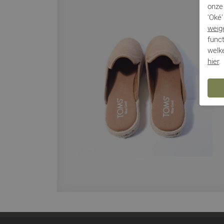
onze 
'Oké'
weig
funct
welke
hier
.