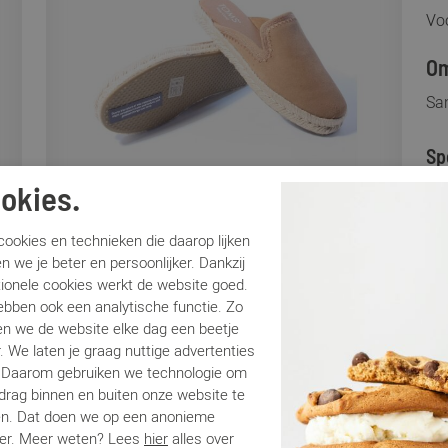
Voo
Om
Sa
Sp
okies.
Me
Ar
ookies en technieken die daarop lijken
Lo
n we je beter en persoonlijker. Dankzij
tionele cookies werkt de website goed.
Ca
ebben ook een analytische functie. Zo
Kle
n we de website elke dag een beetje
Ma
. We laten je graag nuttige advertenties
Be
. Daarom gebruiken we technologie om
edrag binnen en buiten onze website te
en. Dat doen we op een anonieme
Be
er. Meer weten? Lees
hier
alles over