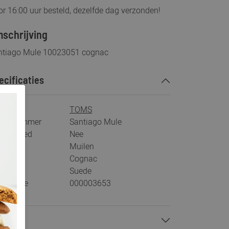
r 16:00 uur besteld, dezelfde dag verzonden!
schrijving
ntiago Mule 10023051 cognac
ecificaties
rk
TOMS
tikelnummer
Santiago Mule
s voetbed
Nee
tegorie
Muilen
ur
Cognac
teriaal
Suede
stelcode
000003653
talen