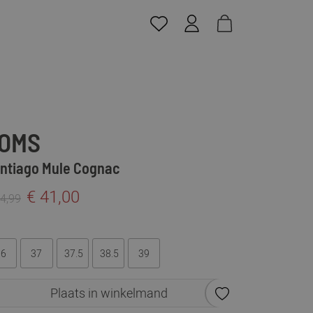
OMS
ntiago Mule Cognac
€ 41,00
74,99
36
37
37.5
38.5
39
Plaats in winkelmand