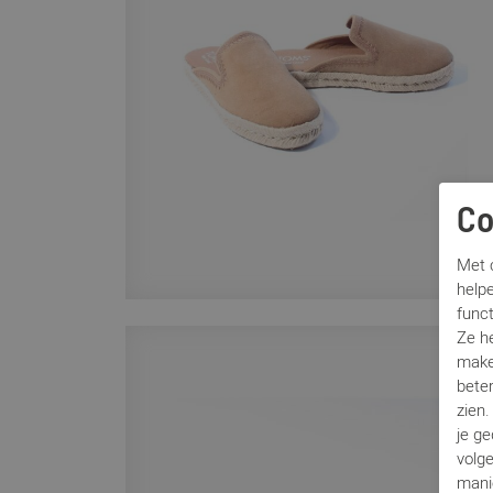
Co
Met c
helpe
func
Ze h
make
beter
zien
je g
volg
mani