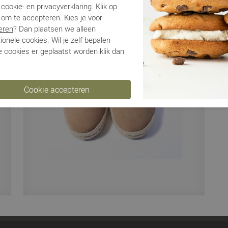
cookie- en privacyverklaring. Klik op
 om te accepteren. Kies je voor
Ve
eren
? Dan plaatsen we alleen
ionele cookies. Wil je zelf bepalen
Ru
 cookies er geplaatst worden klik dan