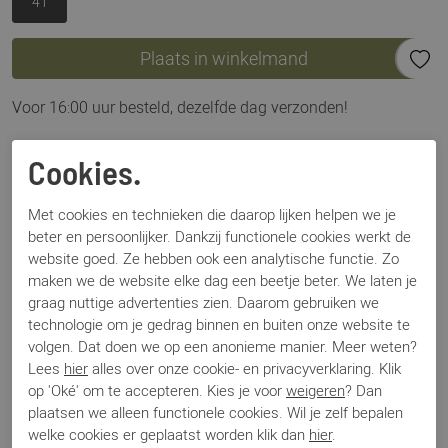
41
Plaats in winkelmand
Voor 16:00 uur besteld, dezelfde dag verzonden!
Omschrijving
Cookies.
Barnello 2591 zwt lak: de smokingsschoenen zoals ze
horen! Deze zwart lak schoenen passen perfect onder uw
Met cookies en technieken die daarop lijken helpen we je
beter en persoonlijker. Dankzij functionele cookies werkt de
smoking. Dan is het plaatje compleet.
website goed. Ze hebben ook een analytische functie. Zo
maken we de website elke dag een beetje beter. We laten je
Specificaties
graag nuttige advertenties zien. Daarom gebruiken we
technologie om je gedrag binnen en buiten onze website te
volgen. Dat doen we op een anonieme manier. Meer weten?
Merk
Barnello
Lees
hier
alles over onze cookie- en privacyverklaring. Klik
Artikelnummer
2591
op 'Oké' om te accepteren. Kies je voor
weigeren
? Dan
Los voetbed
Nee
plaatsen we alleen functionele cookies. Wil je zelf bepalen
Categorie
Veter gekleed
welke cookies er geplaatst worden klik dan
hier
.
Kleur
Zwart