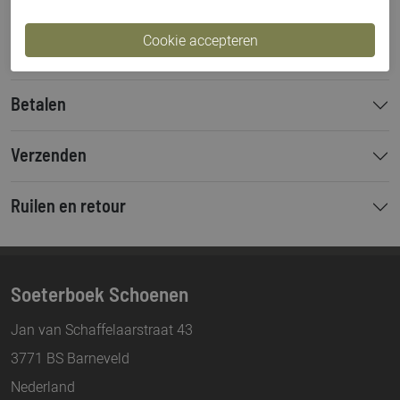
Materiaal
Lak
Bestelcode
00000913
Betalen
Verzenden
Ruilen en retour
Soeterboek Schoenen
Jan van Schaffelaarstraat 43
3771 BS Barneveld
Nederland