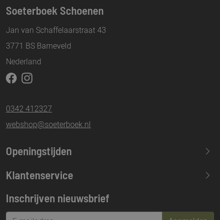
Soeterboek Schoenen
Jan van Schaffelaarstraat 43
3771 BS Barneveld
Nederland
0342 412327
webshop@soeterboek.nl
Openingstijden
Maandag
13.30-17.30
Klantenservice
Dinsdag
09.30-17.30
Inschrijven nieuwsbrief
Woensdag
09.30-17.30
Donderdag
09.30-17.30