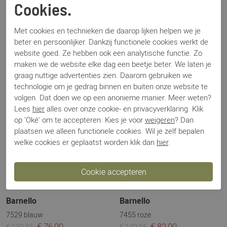
Cookies.
7529 beige
7529 zwart
€ 76,00
€ 76,00
€ 139,95
€ 139,95
Met cookies en technieken die daarop lijken helpen we je
beter en persoonlijker. Dankzij functionele cookies werkt de
website goed. Ze hebben ook een analytische functie. Zo
Sale
Sale
maken we de website elke dag een beetje beter. We laten je
graag nuttige advertenties zien. Daarom gebruiken we
technologie om je gedrag binnen en buiten onze website te
volgen. Dat doen we op een anonieme manier. Meer weten?
Lees
hier
alles over onze cookie- en privacyverklaring. Klik
op 'Oké' om te accepteren. Kies je voor
weigeren
? Dan
plaatsen we alleen functionele cookies. Wil je zelf bepalen
welke cookies er geplaatst worden klik dan
hier
.
Barnello
Barnello
7529 blauw
7455 roze
€ 76,00
€ 82,00
€ 139,95
€ 149,95