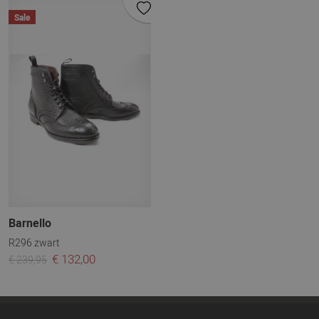
Sale
Barnello
R296 zwart
€ 132,00
€ 239,95