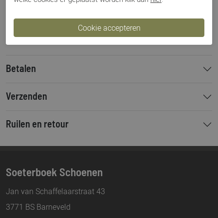
Kleur
Zwart
Materiaal
Leer
Bestelcode
00003360
Betalen
Verzenden
Ruilen en retour
Soeterboek Schoenen
Jan van Schaffelaarstraat 43
3771 BS Barneveld