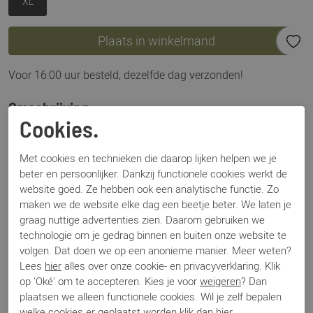
XL
Plaats in winkelmand
Voor 16:00 uur besteld, dezelfde dag verzonden!
Omschrijving
Cookies.
Glove IT Truro zwart: heerlijke handschoenen, gemaakt van
echt leer. Met een zachte en warme binnenvoering en in drie
Met cookies en technieken die daarop lijken helpen we je
verschillende kleuren: cognac, zwart en beige. Ideaal voor
beter en persoonlijker. Dankzij functionele cookies werkt de
het koudere weer en helemaal stijlvol de winter door.
website goed. Ze hebben ook een analytische functie. Zo
maken we de website elke dag een beetje beter. We laten je
graag nuttige advertenties zien. Daarom gebruiken we
Specificaties
technologie om je gedrag binnen en buiten onze website te
volgen. Dat doen we op een anonieme manier. Meer weten?
Merk
Barnello
Lees
hier
alles over onze cookie- en privacyverklaring. Klik
Artikelnummer
Truro
op 'Oké' om te accepteren. Kies je voor
weigeren
? Dan
Los voetbed
Nee
plaatsen we alleen functionele cookies. Wil je zelf bepalen
Categorie
Handschoenen
welke cookies er geplaatst worden klik dan
hier
.