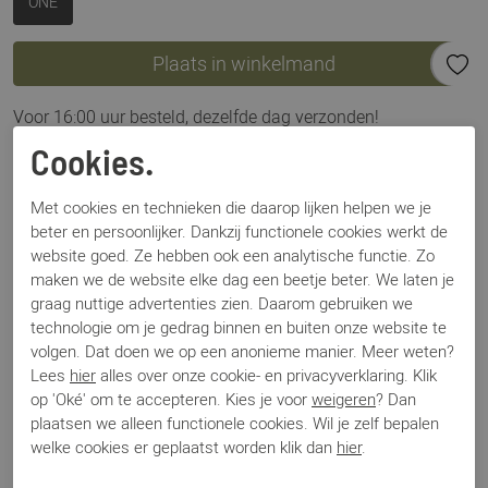
ONE
Plaats in winkelmand
Voor 16:00 uur besteld, dezelfde dag verzonden!
Cookies.
Omschrijving
Cosy Chic Dark Brown
Met cookies en technieken die daarop lijken helpen we je
beter en persoonlijker. Dankzij functionele cookies werkt de
website goed. Ze hebben ook een analytische functie. Zo
Specificaties
maken we de website elke dag een beetje beter. We laten je
graag nuttige advertenties zien. Daarom gebruiken we
technologie om je gedrag binnen en buiten onze website te
Merk
Sjaalmania
volgen. Dat doen we op een anonieme manier. Meer weten?
Artikelnummer
Cosy Chic
Lees
hier
alles over onze cookie- en privacyverklaring. Klik
Los voetbed
Nee
op 'Oké' om te accepteren. Kies je voor
weigeren
? Dan
Categorie
Sjaals
plaatsen we alleen functionele cookies. Wil je zelf bepalen
Kleur
Bruin
welke cookies er geplaatst worden klik dan
hier
.
Materiaal
Textiel
Bestelcode
000003404