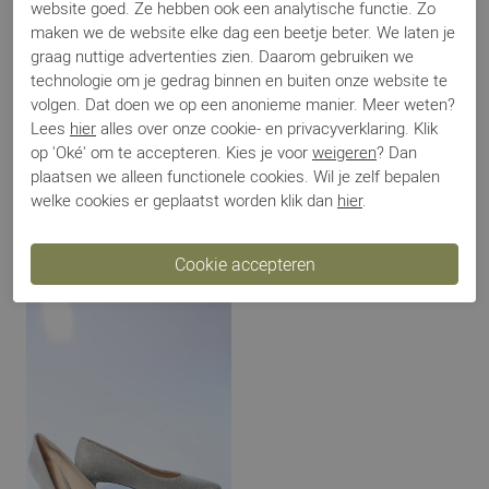
website goed. Ze hebben ook een analytische functie. Zo
maken we de website elke dag een beetje beter. We laten je
graag nuttige advertenties zien. Daarom gebruiken we
Betalen
technologie om je gedrag binnen en buiten onze website te
volgen. Dat doen we op een anonieme manier. Meer weten?
Lees
hier
alles over onze cookie- en privacyverklaring. Klik
Verzenden
op 'Oké' om te accepteren. Kies je voor
weigeren
? Dan
plaatsen we alleen functionele cookies. Wil je zelf bepalen
welke cookies er geplaatst worden klik dan
hier
.
Ruilen en retour
Gerelateerde producten