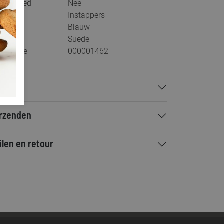
s voetbed
Nee
tegorie
Instappers
ur
Blauw
teriaal
Suede
stelcode
000001462
talen
rzenden
ilen en retour