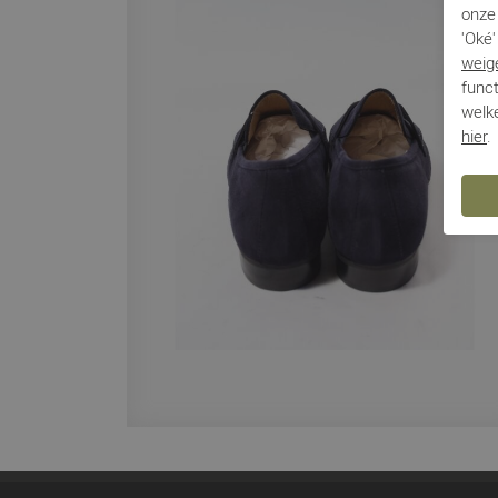
onze 
'Oké'
weig
funct
welke
hier
.