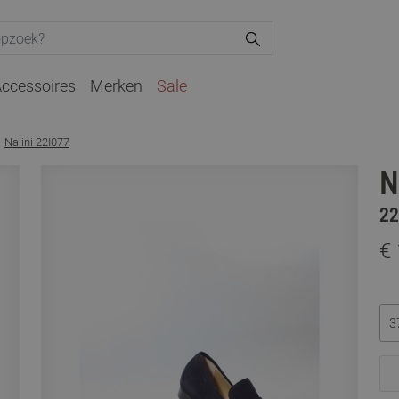
ccessoires
Merken
Sale
Nalini 22I077
N
22
€
3