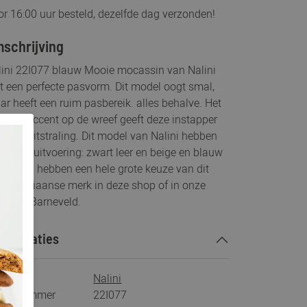
r 16:00 uur besteld, dezelfde dag verzonden!
schrijving
lini 22I077 blauw Mooie mocassin van Nalini
 een perfecte pasvorm. Dit model oogt smal,
r heeft een ruim pasbereik. alles behalve. Het
alen accent op de wreef geeft deze instapper
 rijke uitstraling. Dit model van Nalini hebben
 in drie uitvoering: zwart leer en beige en blauw
de. Wij hebben een hele grote keuze van dit
ie Italiaanse merk in deze shop of in onze
kel in Barneveld.
ecificaties
rk
Nalini
tikelnummer
22I077