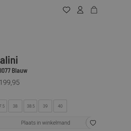
alini
I077 Blauw
 199,95
7.5
38
38.5
39
40
Plaats in winkelmand