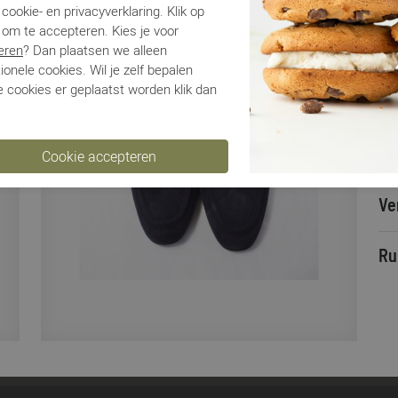
Lo
cookie- en privacyverklaring. Klik op
Ca
 om te accepteren. Kies je voor
Kle
eren
? Dan plaatsen we alleen
Ma
ionele cookies. Wil je zelf bepalen
 cookies er geplaatst worden klik dan
Be
Be
Ve
Ru