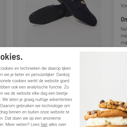
Voo
Om
Na
met
maa
met
okies.
een
wij
ookies en technieken die daarop lijken
suè
n we je beter en persoonlijker. Dankzij
moo
tionele cookies werkt de website goed.
win
ebben ook een analytische functie. Zo
n we de website elke dag een beetje
. We laten je graag nuttige advertenties
Sp
. Daarom gebruiken we technologie om
edrag binnen en buiten onze website te
Me
en. Dat doen we op een anonieme
Ar
er. Meer weten? Lees
hier
alles over