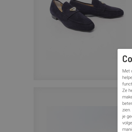
Co
Met c
helpe
func
Ze h
make
beter
zien
je g
volg
mani