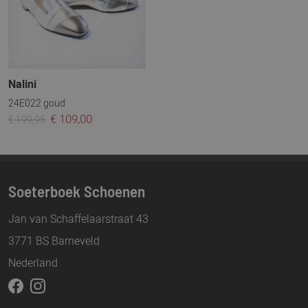
Nalini
24E022 goud
€ 109,00
€ 199,95
Soeterboek Schoenen
Jan van Schaffelaarstraat 43
3771 BS Barneveld
Nederland