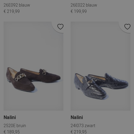
26E092 blauw
26E022 blauw
€ 219,99
€ 199,99
Nalini
Nalini
2520E bruin
24I073 zwart
€ 189,95
€ 219,95