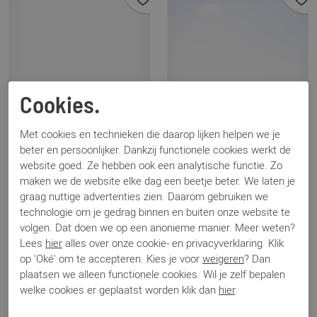
Cookies.
Met cookies en technieken die daarop lijken helpen we je
beter en persoonlijker. Dankzij functionele cookies werkt de
website goed. Ze hebben ook een analytische functie. Zo
maken we de website elke dag een beetje beter. We laten je
graag nuttige advertenties zien. Daarom gebruiken we
technologie om je gedrag binnen en buiten onze website te
Nalini
Nalini
volgen. Dat doen we op een anonieme manier. Meer weten?
19I020 blauw
19I020 brons
Lees
hier
alles over onze cookie- en privacyverklaring. Klik
€ 199,95
€ 199,95
op 'Oké' om te accepteren. Kies je voor
weigeren
? Dan
plaatsen we alleen functionele cookies. Wil je zelf bepalen
welke cookies er geplaatst worden klik dan
hier
.