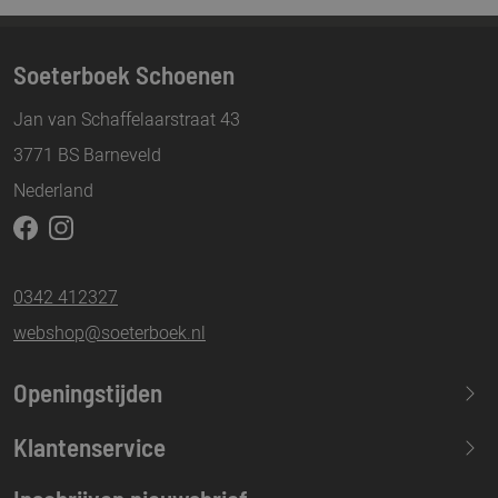
Soeterboek Schoenen
Jan van Schaffelaarstraat 43
3771 BS Barneveld
Nederland
0342 412327
webshop@soeterboek.nl
Openingstijden
Maandag
13.30-17.30
Klantenservice
Dinsdag
09.30-17.30