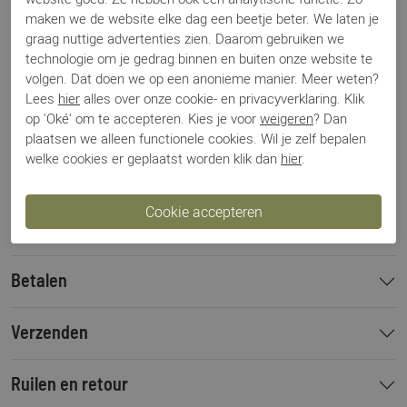
Specificaties
maken we de website elke dag een beetje beter. We laten je
graag nuttige advertenties zien. Daarom gebruiken we
technologie om je gedrag binnen en buiten onze website te
Merk
Magnanni
volgen. Dat doen we op een anonieme manier. Meer weten?
Artikelnummer
16016 grijs/taupe suede
Lees
hier
alles over onze cookie- en privacyverklaring. Klik
Breedtemaat
G
op 'Oké' om te accepteren. Kies je voor
weigeren
? Dan
Los voetbed
Nee
plaatsen we alleen functionele cookies. Wil je zelf bepalen
Categorie
Gespschoenen
welke cookies er geplaatst worden klik dan
hier
.
Kleur
Grijs
Materiaal
Nubuck
Bestelcode
10011127
Betalen
Verzenden
Ruilen en retour