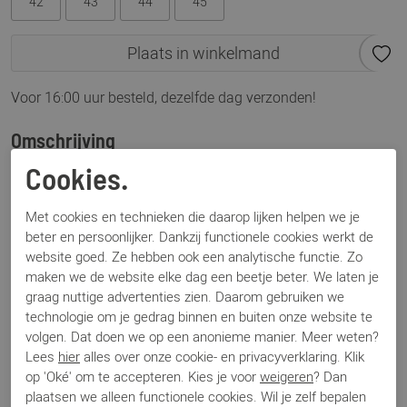
42
43
44
45
Plaats in winkelmand
Voor 16:00 uur besteld, dezelfde dag verzonden!
Omschrijving
Tifo 046 geel: met deze frisse kleur haal jij de zomer in huis!
Cookies.
Dit model van Kamo Gutsu, de Tifo 046 is uitgevoerd in geel
suède en heeft witte leren strepen aan de zijkant van de
Met cookies en technieken die daarop lijken helpen we je
beter en persoonlijker. Dankzij functionele cookies werkt de
schoen. Ook het blauw leer bij de hak geeft een leuk detail
website goed. Ze hebben ook een analytische functie. Zo
en daardoor ook goed met een jeans te combineren.
maken we de website elke dag een beetje beter. We laten je
graag nuttige advertenties zien. Daarom gebruiken we
Specificaties
technologie om je gedrag binnen en buiten onze website te
volgen. Dat doen we op een anonieme manier. Meer weten?
Lees
hier
alles over onze cookie- en privacyverklaring. Klik
Merk
Kamo Gutsu
op 'Oké' om te accepteren. Kies je voor
weigeren
? Dan
Artikelnummer
Tifo 046
plaatsen we alleen functionele cookies. Wil je zelf bepalen
Los voetbed
Ja