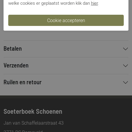
welke cookies er geplaatst worden klik dan
hier
.
Categorie
Sneakers
Kleur
Geel
Materiaal
Suede
Bestelcode
000003753
Betalen
Verzenden
Ruilen en retour
Soeterboek Schoenen
Jan van Schaffelaarstraat 43