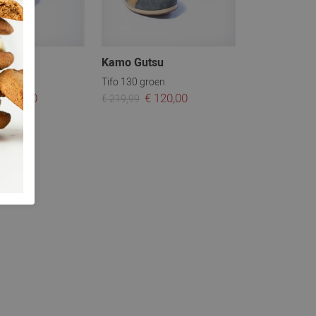
tsu
Kamo Gutsu
uin
Tifo 130 groen
 115,00
€ 120,00
€ 219,99