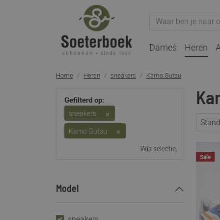
Dames
Heren
A
Home
Heren
sneakers
Kamo Gutsu
Ka
Gefilterd op:
sneakers
Stan
Kamo Gutsu
Wis selectie
Sale
Model
sneakers