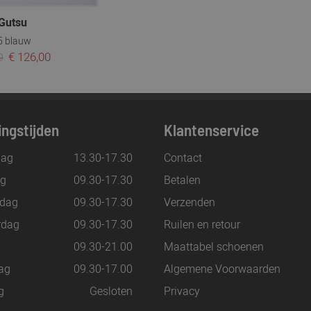
Gutsu
5 blauw
€ 126,00
9
ngstijden
Klantenservice
ag
13.30-17.30
Contact
ag
09.30-17.30
Betalen
dag
09.30-17.30
Verzenden
rdag
09.30-17.30
Ruilen en retour
g
09.30-21.00
Maattabel schoenen
ag
09.30-17.00
Algemene Voorwaarden
g
Gesloten
Privacy