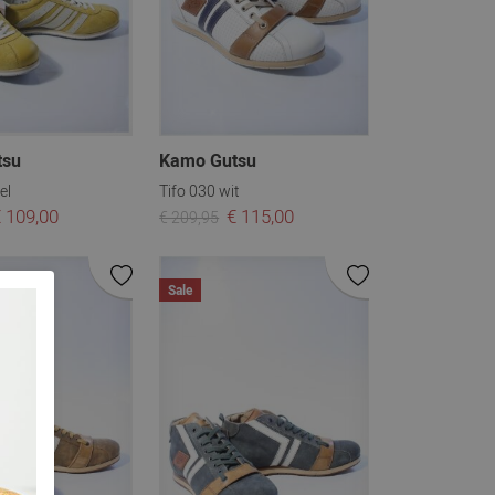
tsu
Kamo Gutsu
el
Tifo 030 wit
 109,00
€ 115,00
€ 209,95
Sale