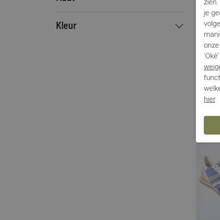
zien
je g
Via Vai
volg
Kleur
mani
Kamo 
onze 
'Oké'
Tifo 03
weig
€ 209,9
funct
welke
hier
.
Sale