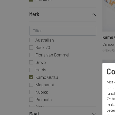
Merk
Kamo 
Australian
Campo 
Back 70
€ 189,9
Floris van Bommel
Greve
Sale
Harris
Co
Kamo Gutsu
Met c
Magnanni
helpe
Nubikk
func
Ze h
Premiata
make
Sioux
beter
Maat
TOMS