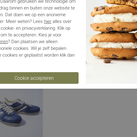
. Daarom gebruiken we technologie om
edrag binnen en buiten onze website te
en. Dat doen we op een anonieme
er. Meer weten? Lees
hier
alles over
Gutsu
Kamo Gutsu
Kamo Gu
cookie- en privacyverklaring. Klik op
 om te accepteren. Kies je voor
0 blauw
Tifo 030 groen
Tifo 030 br
eren
? Dan plaatsen we alleen
€ 115,00
€ 115,00
€
5
€ 209,99
€ 209,99
ionele cookies. Wil je zelf bepalen
 cookies er geplaatst worden klik dan