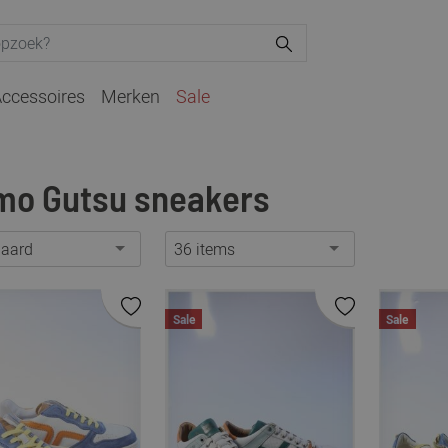
ccessoires
Merken
Sale
mo Gutsu sneakers
daard
36 items
Sale
Sale