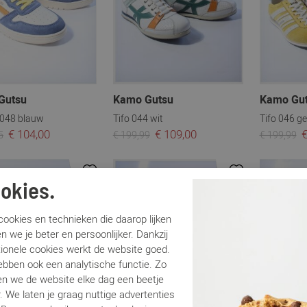
Gutsu
Kamo Gutsu
Kamo Gu
048 blauw
Tifo 044 wit
Tifo 046 ge
€ 104,00
€ 109,00
€
5
€ 199,99
€ 199,99
Sale
Sale
okies.
ookies en technieken die daarop lijken
n we je beter en persoonlijker. Dankzij
tionele cookies werkt de website goed.
ebben ook een analytische functie. Zo
n we de website elke dag een beetje
. We laten je graag nuttige advertenties