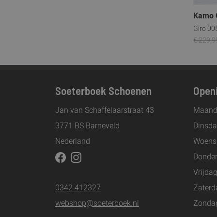
Kamo 
Giro 00
€ 229,9
Soeterboek Schoenen
Openi
Jan van Schaffelaarstraat 43
Maand
3771 BS Barneveld
Dinsd
Nederland
Woens
Donde
Vrijda
0342 412327
Zaterd
webshop@soeterboek.nl
Zonda