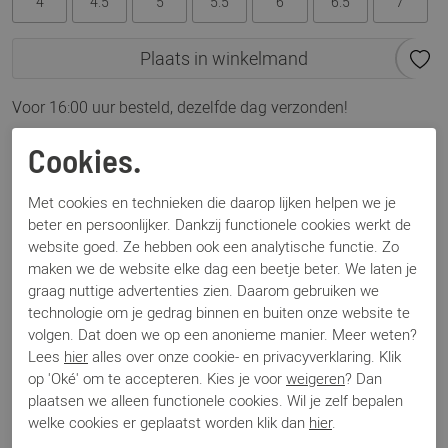
4
4.5
5
5.5
6
6.5
7
Plaats in winkelmand
Voor 16:00 uur besteld, dezelfde dag verzonden!
Omschrijving
Cookies.
302037 Porto H snake roccia
Met cookies en technieken die daarop lijken helpen we je
beter en persoonlijker. Dankzij functionele cookies werkt de
Specificaties
website goed. Ze hebben ook een analytische functie. Zo
maken we de website elke dag een beetje beter. We laten je
graag nuttige advertenties zien. Daarom gebruiken we
Merk
Hassia
technologie om je gedrag binnen en buiten onze website te
Artikelnummer
302037 Porto
volgen. Dat doen we op een anonieme manier. Meer weten?
Breedtemaat
H
Lees
hier
alles over onze cookie- en privacyverklaring. Klik
Los voetbed
Ja
op 'Oké' om te accepteren. Kies je voor
weigeren
? Dan
Categorie
Sneakers
plaatsen we alleen functionele cookies. Wil je zelf bepalen
Kleur
Beige
welke cookies er geplaatst worden klik dan
hier
.
Materiaal
Leer